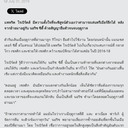
July 31, 2019
แพทริค โรเบิร์ตส์ มีความตั้งใจที่จะพิสูจน์ตัวเองว่าสามารถเล่นพรีเมียร์ลีกได้ หลัง
จากย้ายมาอยู่กับ นอริช ซิตี้ ด้วยสัญญายืมตัวจนจบฤดูกาล
ตัวริมเส้นเมื่อฤดูกาลที่ผ่านมาถูก กิโรน่า ยืมตัวไปใช้งาน โดยก่อนหน้านั้น แมนเชส
เตอร์ ซิตี้ สโมสรแม่ ได้ปล่อยให้ แพทริค โรเบิร์ตส์ ไปเก็บเกี่ยวประสบการณ์ที่ กลาส
โกว เซลติก และช่วยให้ เซลติก คว้าแชมป์ลีกมาได้สามสมัย ในปี 2016-18
โรเบิร์ตส์ รู้ดีว่าการเล่นให้กับ นอริช ซิตี้ นั้นเป็นความท้าทายที่แตกต่างจากตอนที่
เล่นให้กับ เซลติก และหวังจะเป็นกำลังหลักในถิ่น คาร์โรว์ โร้ด “มันต่างกันอย่างสิ้น
เชิง แต่เรายังมีแนวคิดเหมือนกัน และทำงานหนักเพื่อสิ่งเดียวกัน”
“ตอนอยู่ เซลติก มันมีความแตกต่างกันเล็กน้อย เห็นได้ชัดว่าทีมต้องการเกมรุก
ตลอดเวลา และคุณจะหงุดหงิดมากๆ ถ้าไม่สามารถทำสกอร์ได้ แต่ที่นี่คุณต้องอดทน
และรอเวลาของที่จะเล่นเกมโต้กลับ นั้นเป็นสิ่งที่ นอริช ทำมาโดยตลอดในฤดูกาลที่
ผ่านมา”
“ถ้าพวกเราสามารถทำได้ ผมมั่นใจว่าเราะมีฤดูกาลที่ดี และ ดาเนี่ยล ฟาร์เก้ ผู้
จัดการทีม จะติวเข้มเราทุกวัน” นอริช พยายามเลี่ยงการซ้ำรอยเดิมที่ตกชั้นในเมือ
สองปีที่ผ่านมา โดย โรเบิร์ตส์ เชื่อว่าการอยู่รอดในลีกสูงสุดเป็นสิ่งสำคัญอันดับแรก