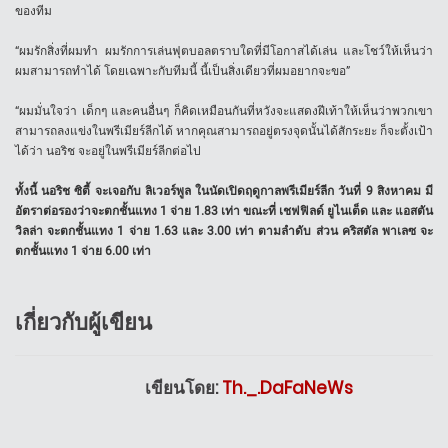
ของทีม
“ผมรักสิ่งที่ผมทำ ผมรักการเล่นฟุตบอลตราบใดที่มีโอกาสได้เล่น และโชว์ให้เห็นว่า
ผมสามารถทำได้ โดยเฉพาะกับทีมนี้ นี้เป็นสิ่งเดียวที่ผมอยากจะขอ”
“ผมมั่นใจว่า เด็กๆ และคนอื่นๆ ก็คิดเหมือนกันที่หวังจะแสดงฝีเท้าให้เห็นว่าพวกเขา
สามารถลงแข่งในพรีเมียร์ลีกได้ หากคุณสามารถอยู่ตรงจุดนั้นได้สักระยะ ก็จะตั้งเป้า
ได้ว่า นอริช จะอยู่ในพรีเมียร์ลีกต่อไป
ทั้งนี้ นอริช ซิตี้ จะเจอกับ ลิเวอร์พูล ในนัดเปิดฤดูกาลพรีเมียร์ลีก วันที่ 9 สิงหาคม มี
อัตราต่อรองว่าจะตกชั้นแทง 1 จ่าย 1.83 เท่า ขณะที่ เชฟฟิลด์ ยูไนเต็ด และ แอสตัน
วิลล่า จะตกชั้นแทง 1 จ่าย 1.63 และ 3.00 เท่า ตามลำดับ ส่วน คริสตัล พาเลซ จะ
ตกชั้นแทง 1 จ่าย 6.00 เท่า
เกี่ยวกับผู้เขียน
เขียนโดย:
Th._.DaFaNeWs