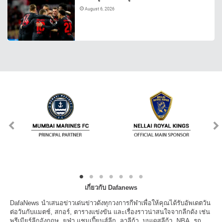
August 6, 2026
เกี่ยวกับ Dafanews
DafaNews นำเสนอข่าวเด่นข่าวดังทุกวงการกีฬาเพื่อให้คุณได้รับอัพเดตวัน
ต่อวันกับแมตช์, สกอร์, ตารางแข่งขัน และเรื่องราวน่าสนใจจากลีกดัง เช่น
พรีเมียร์ลีกอังกฤษ, ยูฟ่า แชมเปี้ยนส์ลีก, ลาลีก้า, บุนเดสลีก้า, NBA, รถ