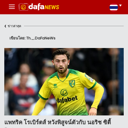
‹
ข่าวล่าสุด
เขียนโดย: Th._.DaFaNeWs
แพทริค โรเบิร์ตส์ หวังพิสูจน์ตัวกับ นอริช ซิตี้