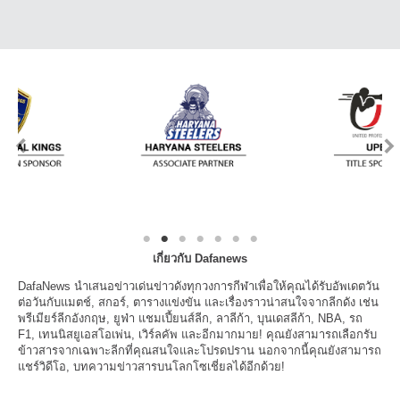
เกี่ยวกับ Dafanews
DafaNews นำเสนอข่าวเด่นข่าวดังทุกวงการกีฬาเพื่อให้คุณได้รับอัพเดตวัน
ต่อวันกับแมตช์, สกอร์, ตารางแข่งขัน และเรื่องราวน่าสนใจจากลีกดัง เช่น
พรีเมียร์ลีกอังกฤษ, ยูฟ่า แชมเปี้ยนส์ลีก, ลาลีก้า, บุนเดสลีก้า, NBA, รถ
F1, เทนนิสยูเอสโอเพ่น, เวิร์ลคัพ และอีกมากมาย! คุณยังสามารถเลือกรับ
ข้าวสารจากเฉพาะลีกที่คุณสนใจและโปรดปราน นอกจากนี้คุณยังสามารถ
แชร์วิดีโอ, บทความข่าวสารบนโลกโซเชี่ยลได้อีกด้วย!