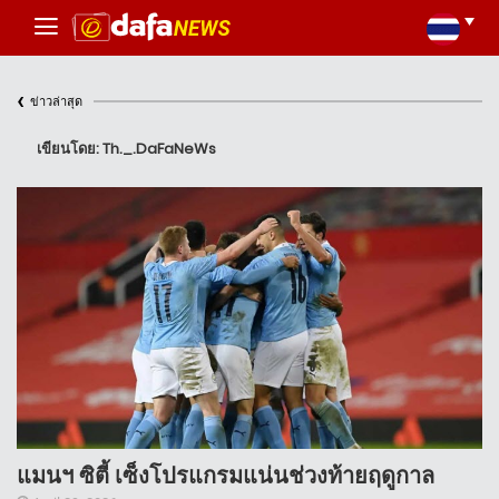
‹
ข่าวล่าสุด
เขียนโดย: Th._.DaFaNeWs
แมนฯ ซิตี้ เซ็งโปรแกรมแน่นช่วงท้ายฤดูกาล