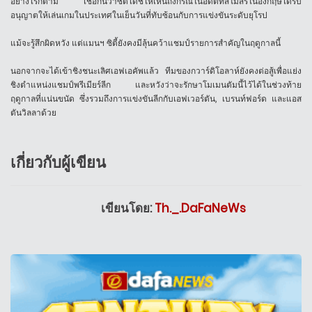
อย่างไรก็ตาม เชื่อกันว่าซิตี้ได้ชี้ให้เห็นถึงกรณีในอดีตที่สโมสรในอังกฤษได้รับ
อนุญาตให้เล่นเกมในประเทศในเย็นวันที่ทับซ้อนกับการแข่งขันระดับยุโรป
แม้จะรู้สึกผิดหวัง แต่แมนฯ ซิตี้ยังคงมีลุ้นคว้าแชมป์รายการสำคัญในฤดูกาลนี้
นอกจากจะได้เข้าชิงชนะเลิศเอฟเอคัพแล้ว ทีมของกวาร์ดิโอลาห์ยังคงต่อสู้เพื่อแย่ง
ชิงตำแหน่งแชมป์พรีเมียร์ลีก และหวังว่าจะรักษาโมเมนตัมนี้ไว้ได้ในช่วงท้าย
ฤดูกาลที่แน่นขนัด ซึ่งรวมถึงการแข่งขันลีกกับเอฟเวอร์ตัน, เบรนท์ฟอร์ด และแอส
ตันวิลลาด้วย
เกี่ยวกับผู้เขียน
เขียนโดย:
Th._.DaFaNeWs