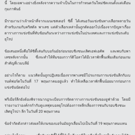
นี้ โดยเฉพาะอย่างยิ่งหลังจากความจำเป็นในการกำหนดวันใหม่ชัดเจนตั้งแต่เดือน
กุมภาพันธ์
มีรายงานว่าเจ้าหน้าที่จากแมนเชสเตอร์ ซิตี้ ได้เสนอวันแข่งขันทางเลือกหลายวัน
สำหรับเกมกับคริสตัล พาเลซ แต่ตัวเลือกเหล่านั้นถูกตัดออกไปเนื่องจากปัญหาเรื่อง
ตารางการแข่งขันที่ทับซ้อนกันระหว่างการแข่งขันในประเทศและการแข่งขันระดับ
ยุโรป
ข้อเสนอหนึ่งคือให้ซิตี้เล่นกับบอร์นมัธก่อนรอบชิงชนะเลิศเอฟเอคัพ และพบกับพา
เลซหลังจากนั้น ซึ่งจะทำให้ทีมของกวาร์ดิโอลาได้มีเวลาพักฟื้นเพิ่มเติมก่อนเกม
สำคัญที่เวมบลีย์
อย่างไรก็ตาม แนวคิดนั้นถูกปฏิเสธเนื่องจากพาเลซมีโปรแกรมการแข่งขันลีกกับเบ
รนท์ฟอร์ดในวันที่ 17 พฤษภาคมอยู่แล้ว ทำให้เหลือเวลาพักฟื้นน้อยมากก่อนการ
แข่งขันนัดต่อไป
พรีเมียร์ลีกยังต้องพิจารณากฎระเบียบการจัดตารางการแข่งขันของยูฟ่าด้วย โดยมี
รายงานว่าองค์กรกำกับดูแลฟุตบอลยุโรปต้องการหลีกเลี่ยงการชนกับรอบชิงชนะ
เลิศยูโรปา ลีก ในวันที่ 20 พฤษภาคม
ข้อจำกัดดังกล่าวส่งผลให้เกมของบอร์นมัธถูกเลื่อนไปเป็นวันที่ 19 พฤษภาคมแทน