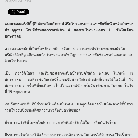
April 29, 2026
แมนเชสเตอร์ ซิตี้ รู้สึกผิดหวังหลังจากได้รับโปรแกรมการแข่งขันที่หนักหน่วงในช่วง
ท้ายฤดูกาล โดยมีกำหนดการแข่งขัน 4 นัดภายในระยะเวลา 11 วันในเดือน
พฤษภาคม
ความแน่นขนัดนี้เกิดขึ้นหลังจากมีการจัดตารางการแข่งขันใหม่ของสองนัดใน
พรีเมียร์ลีกที่ถูกเลื่อนออกไปในช่วงเวลาสำคัญของการแข่งขันชิงแชมป์และฟุตบอล
ถ้วยในประเทศ
เป๊ป กวาร์ดิโอลา และทีมของเขาจะเปิดบ้านรับคริสตัล พาเลซ ในวันที่ 13
พฤษภาคม ก่อนที่จะพบกับเชลซีในรอบชิงชนะเลิศเอฟเอคัพที่เวมบลีย์ในวันที่ 16
พฤษภาคม จากนั้นซิตี้จะเดินทางไปเยือนเอเอฟซี บอร์นมัธ เพียงสามวันต่อมาในวัน
ที่ 19 พฤษภาคม
เกมกับพาเลซเดิมทีมีกำหนดในเดือนมีนาคม แต่ถูกเลื่อนออกไปเนื่องจากซิตี้มีส่วน
ร่วมในรอบชิงชนะเลิศคาราบาวคัพกับอาร์เซนอล
มีรายงานว่าซิตี้ไม่พอใจกับระยะเวลาที่พรีเมียร์ลีกใช้ในการยืนยันวันใหม่
มีรายงานว่าสโมสรโต้แย้งว่ากระบวนการจัดตารางใหม่ควรได้รับการแก้ไขเร็วกว่า