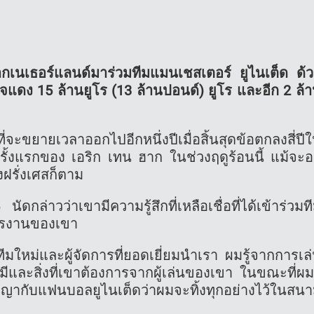
ากเนเธอร์แลนด์มาร่วมทีมแมนเชสเตอร์ ยูไนเต็ด ด้
าจแดง 15 ล้านยูโร (13 ล้านปอนด์) ยูโร และอีก 2 ล้
จะขยายเวลาออกไปอีกหนึ่งปีเมื่อสิ้นสุดข้อตกลงสี่ปี
้งแรกของ เอริก เทน ฮาก ในช่วงฤดูร้อนนี้ แม้จะอย
ฝรั่งเศสก็ตาม
ดกล่าวว่าเขามีความรู้สึกที่เหลือเชื่อที่ได้เข้าร่วมท
ารงานของเขา
มทีมใหม่และผู้จัดการที่ยอดเยี่ยมนำเรา ผมรู้จากการเล
มีและสิ่งที่เขาต้องการจากผู้เล่นของเขา ในขณะที่ผมร
ญากับแฟนบอลยูไนเต็ดว่าผมจะทิ้งทุกอย่างไว้ในสน