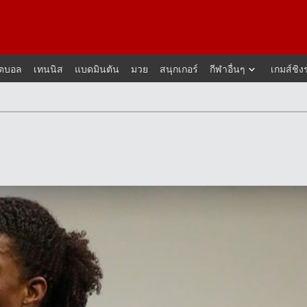
็ตบอล
เทนนิส
แบดมินตัน
มวย
สนุกเกอร์
กีฬาอื่นๆ
เกมส์ชิง