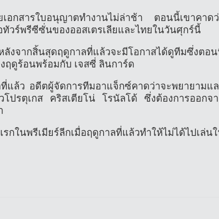
ดยเอกสารใบอนุญาตทำงานไม่ล่าช้า ตอนนี้เขาคาดว
ทัวร์พรีซีซั่นของออสเตรเลียและไทยในวันศุกร์นี้
หลังจากสิ้นสุดฤดูกาลที่แล้วจะมีโอกาสได้ดูทีมซึ่งตอนน
ดูร้อนพร้อมกับ เจสซี่ ลินการ์ด
ที่แล้ว อดีตผู้จัดการทีมอาแจ็กซ์คาดว่าจะพยายามแ
าวโปรตุเกส คริสเตียโน่ โรนัลโด้ ซึ่งต้องการออกจ
า
ในพรีเมียร์ลีกเมื่อฤดูกาลที่แล้วทำให้ไม่ได้ไปเล่น