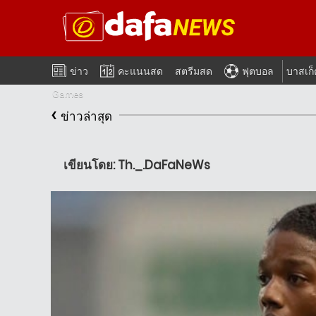
ข่าว
คะแนนสด
สตรีมสด
ฟุตบอล
บาสเก
Games
‹
ข่าวล่าสุด
เขียนโดย: Th._.DaFaNeWs