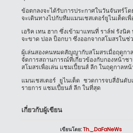
ข้อตกลงจะได้รับการประกาศในวันจันทร์โ
จะเดินทางไปกับทีมแมนเชสเตอร์ยูไนเต็ดเพื่อ
เอริค เทน ฮาก ซึ่งเข้ามาแทนที่ ราล์ฟ รังนิค 
จะขาด ปอล ป็อกบา ซึ่งออกจากสโมสรในช่วงฤ
ผู้เล่นสองคนหมดสัญญากับสโมสรเมื่อฤดูกาล
จัดการสถานการณ์ที่เกี่ยวข้องกับกองหน้าช
สโมสรเพื่อเล่น แชมเปี้ยนส์ ลีก ในฤดูกาลหน้
แมนเชสเตอร์ ยูไนเต็ด ชวดการจบสี่อันดับแรก
รายการ แชมเปี้ยนส์ ลีก ในที่สุด
เกี่ยวกับผู้เขียน
เขียนโดย:
Th._.DaFaNeWs