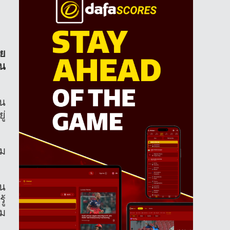
วย
าน
ใน
ู่
ีม
่น
ู้
าม