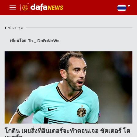
‹
ข่าวล่าสุด
เขียนโดย: Th._.DaFaNeWs
โกดิน เผยสิ่งที่อินเตอร์จะทำตอนเจอ ชัคเตอร์ โด