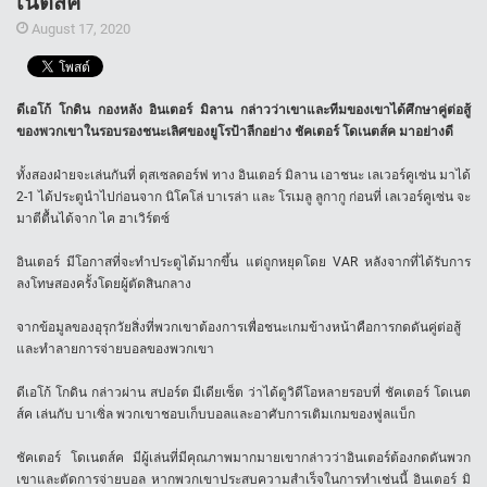
เนตส์ค
August 17, 2020
ดีเอโก้ โกดิน กองหลัง อินเตอร์ มิลาน กล่าวว่าเขาและทีมของเขาได้ศึกษาคู่ต่อสู้
ของพวกเขาในรอบรองชนะเลิศของยูโรป้าลีกอย่าง ชัคเตอร์ โดเนตส์ค มาอย่างดี
ทั้งสองฝ่ายจะเล่นกันที่ ดุสเซลดอร์ฟ ทาง อินเตอร์ มิลาน เอาชนะ เลเวอร์คูเซ่น มาได้
2-1 ได้ประตูนำไปก่อนจาก นิโคโล่ บาเรล่า และ โรเมลู ลูกากู ก่อนที่ เลเวอร์คูเซ่น จะ
มาตีตื้นได้จาก ไค ฮาเวิร์ตซ์
อินเตอร์ มีโอกาสที่จะทำประตูได้มากขึ้น แต่ถูกหยุดโดย VAR หลังจากที่ได้รับการ
ลงโทษสองครั้งโดยผู้ตัดสินกลาง
จากข้อมูลของอุรุกวัยสิ่งที่พวกเขาต้องการเพื่อชนะเกมข้างหน้าคือการกดดันคู่ต่อสู้
และทำลายการจ่ายบอลของพวกเขา
ดีเอโก้ โกดิน กล่าวผ่าน สปอร์ต มีเดียเซ็ต ว่าได้ดูวิดีโอหลายรอบที่ ชัคเตอร์ โดเนต
ส์ค เล่นกับ บาเซิ่ล พวกเขาชอบเก็บบอลและอาศับการเติมเกมของฟูลแบ็ก
ชัคเตอร์ โดเนตส์ค มีผู้เล่นที่มีคุณภาพมากมายเขากล่าวว่าอินเตอร์ต้องกดดันพวก
เขาและตัดการจ่ายบอล หากพวกเขาประสบความสำเร็จในการทำเช่นนี้ อินเตอร์ มิ