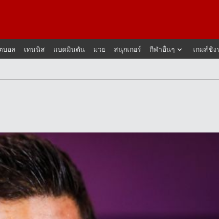
็ตบอล
เทนนิส
แบดมินตัน
มวย
สนุกเกอร์
กีฬาอื่นๆ
เกมส์ชิง