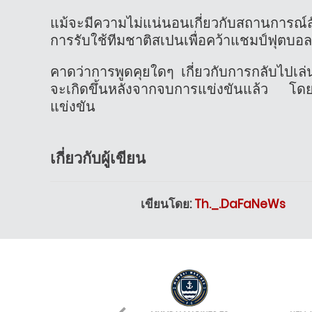
แม้จะมีความไม่แน่นอนเกี่ยวกับสถานการณ
การรับใช้ทีมชาติสเปนเพื่อคว้าแชมป์ฟุตบอ
คาดว่าการพูดคุยใดๆ เกี่ยวกับการกลับไปเล่
จะเกิดขึ้นหลังจากจบการแข่งขันแล้ว โดยมิด
แข่งขัน
เกี่ยวกับผู้เขียน
เขียนโดย:
Th._.DaFaNeWs