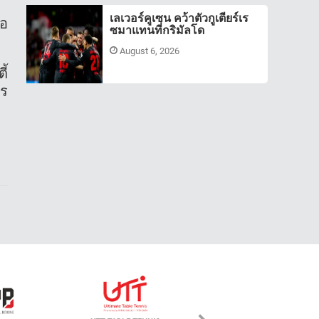
เลเวอร์คูเซน คว้าตัวกูเตียร์เร
ือ
ซมาแทนที่กริมัลโด
August 6, 2026
ี้
าร