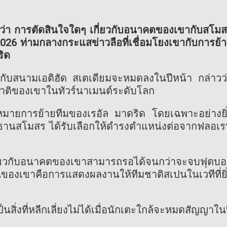
ผยว่า การตัดสินใจใดๆ เกี่ยวกับอนาคตของเขากับสโม
26 ท่ามกลางกระแสข่าวลือที่เชื่อมโยงเขากับการย้
ริด
ากับสนามเอติฮัด สเตเดียมจะหมดลงในปีหน้า กล่าวว
ีมชาติของเขาในทัวร์นาเมนต์ระดับโลก
ป้าหมายการย้ายทีมของเรอัล มาดริด โดยเฉพาะอย่างยิ
ประธานสโมสร ได้รับเลือกให้ดำรงตำแหน่งต่อจากฟลอเ
เกี่ยวกับอนาคตของเขาสามารถรอได้จนกว่าจะจบฟุตบ
ของเขาคือการแสดงผลงานให้ทีมชาติสเปนในเวทีที่ยิ
ิ่งที่หลีกเลี่ยงไม่ได้เมื่อนักเตะใกล้จะหมดสัญญาใน