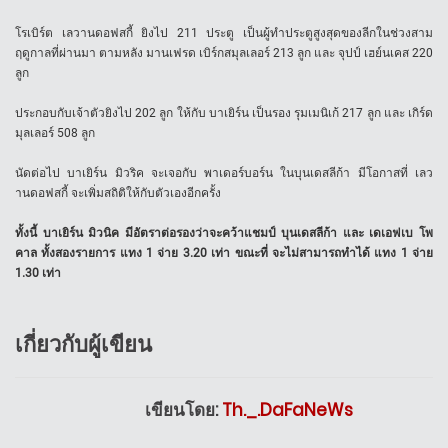
โรเบิร์ต เลวานดอฟสกี้ ยิงไป 211 ประตู เป็นผู้ทำประตูสูงสุดของลีกในช่วงสาม
ฤดูกาลที่ผ่านมา ตามหลัง มานเฟรด เบิร์กสมุลเลอร์ 213 ลูก และ จุปป์ เฮย์นเคส 220
ลูก
ประกอบกับเจ้าตัวยิงไป 202 ลูก ให้กับ บาเยิร์น เป็นรอง รุมเมนิเก้ 217 ลูก และ เกิร์ด
มุลเลอร์ 508 ลูก
นัดต่อไป บาเยิร์น มิวริค จะเจอกับ พาเดอร์บอร์น ในบุนเดสลีก้า มีโอกาสที่ เลว
านดอฟสกี้ จะเพิ่มสถิติให้กับตัวเองอีกครั้ง
ทั้งนี้ บาเยิร์น มิวนิค มีอัตราต่อรองว่าจะคว้าแชมป์ บุนเดสลีก้า และ เดเอฟเบ โพ
คาล ทั้งสองรายการ แทง 1 จ่าย 3.20 เท่า ขณะที่ จะไม่สามารถทำได้ แทง 1 จ่าย
1.30 เท่า
เกี่ยวกับผู้เขียน
เขียนโดย:
Th._.DaFaNeWs