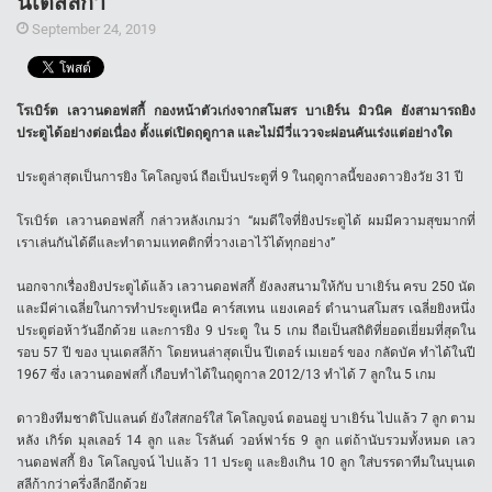
นเดสลีกา
September 24, 2019
โรเบิร์ต เลวานดอฟสกี้ กองหน้าตัวเก่งจากสโมสร บาเยิร์น มิวนิค ยังสามารถยิง
ประตูได้อย่างต่อเนื่อง ตั้งแต่เปิดฤดูกาล และไม่มีวี่แววจะผ่อนคันเร่งแต่อย่างใด
ประตูล่าสุดเป็นการยิง โคโลญจน์ ถือเป็นประตูที่ 9 ในฤดูกาลนี้ของดาวยิงวัย 31 ปี
โรเบิร์ต เลวานดอฟสกี้ กล่าวหลังเกมว่า “ผมดีใจที่ยิงประตูได้ ผมมีความสุขมากที่
เราเล่นกันได้ดีและทำตามแทคติกที่วางเอาไว้ได้ทุกอย่าง”
นอกจากเรื่องยิงประตูได้แล้ว เลวานดอฟสกี้ ยังลงสนามให้กับ บาเยิร์น ครบ 250 นัด
และมีค่าเฉลี่ยในการทำประตูเหนือ คาร์สเทน แยงเคอร์ ตำนานสโมสร เฉลี่ยยิงหนึ่ง
ประตูต่อห้าวันอีกด้วย และการยิง 9 ประตู ใน 5 เกม ถือเป็นสถิติที่ยอดเยี่ยมที่สุดใน
รอบ 57 ปี ของ บุนเดสลีก้า โดยหนล่าสุดเป็น ปีเตอร์ เมเยอร์ ของ กลัดบัค ทำได้ในปี
1967 ซึ่ง เลวานดอฟสกี้ เกือบทำได้ในฤดูกาล 2012/13 ทำได้ 7 ลูกใน 5 เกม
ดาวยิงทีมชาติโปแลนด์ ยังใส่สกอร์ใส่ โคโลญจน์ ตอนอยู่ บาเยิร์น ไปแล้ว 7 ลูก ตาม
หลัง เกิร์ด มุลเลอร์ 14 ลูก และ โรลันด์ วอห์ฟาร์ธ 9 ลูก แต่ถ้านับรวมทั้งหมด เลว
านดอฟสกี้ ยิง โคโลญจน์ ไปแล้ว 11 ประตู และยิงเกิน 10 ลูก ใส่บรรดาทีมในบุนเด
สลีก้ากว่าครึ่งลีกอีกด้วย