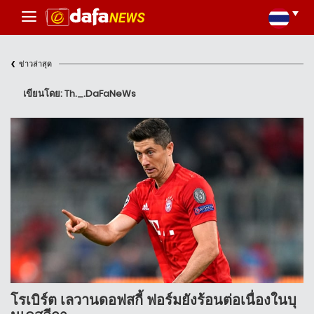
‹
ข่าวล่าสุด
เขียนโดย: Th._.DaFaNeWs
โรเบิร์ต เลวานดอฟสกี้ ฟอร์มยังร้อนต่อเนื่องในบุ