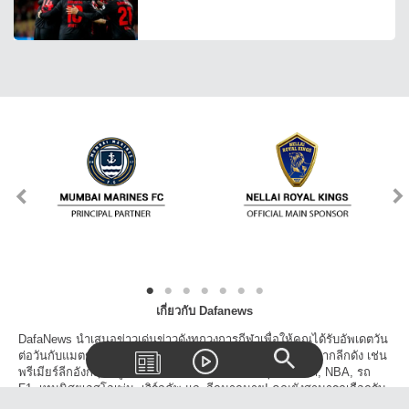
เกี่ยวกับ Dafanews
DafaNews นำเสนอข่าวเด่นข่าวดังทุกวงการกีฬาเพื่อให้คุณได้รับอัพเดตวัน
ต่อวันกับแมตช์, สกอร์, ตารางแข่งขัน และเรื่องราวน่าสนใจจากลีกดัง เช่น
พรีเมียร์ลีกอังกฤษ, ยูฟ่า แชมเปี้ยนส์ลีก, ลาลีก้า, บุนเดสลีก้า, NBA, รถ
F1, เทนนิสยูเอสโอเพ่น, เวิร์ลคัพ และอีกมากมาย! คุณยังสามารถเลือกรับ
ข้าวสารจากเฉพาะลีกที่คุณสนใจและโปรดปราน นอกจากนี้คุณยังสามารถ