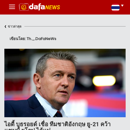
‹
ข่าวล่าสุด
เขียนโดย: Th._.DaFaNeWs
ไอดี้ บูธรอยด์ เชื่อ ทีมชาติอังกฤษ ยู-21 คว้า