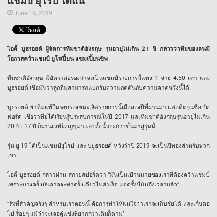
แชมป์ ยุโรป ได้แน่
June 19, 2019
ไอดี้ บูธรอยด์ ผู้จัดการทีมชาติอังกฤษ รุ่นอายุไม่เกิน 21 ปี กล่าวว่าทีมของตนมี
โอกาสคว้าแชมป์ ยูโรเปี้ยน แชมเปี้ยนชิพ
ทีมชาติอังกฤษ มีอัตราต่อรองว่าจะเป็นแชมป์รายการนี้แทง 1 จ่าย 4.50 เท่า และ
บูธรอยด์ เชื่อมั่นว่าลูกทีมสามารถแบกรับความกดดันกับความคาดหวังนี้ได้
บูธรอยด์ พาทีมแพ้ในรอบรองชนะเลิศรายการนี้เมื่อสองปีที่ผ่านมา แต่อดีตกุนซือ วัต
ฟอร์ด เชื่อว่าทีมได้เรียนรู้ประสบการณ์ในปี 2017 และทีมชาติอังกฤษรุ่นอายุไม่เกิน
20 กับ 17 ปี ก็ผ่านเวทีใหญ่ๆ มาแล้วทั้งนั้นจะก้าวขึ้นมาสู่รุ่นนี้
รุ่น ยู-19 ได้เป็นแชมป์ยุโรป และ บยูธรอยด์ หวังว่าปี 2019 จะเป็นปีทองสำหรับพวก
เขา
ไอดี้ บูธรอยด์ กล่าวผ่าน สกายสปอร์ตว่า “มันเป็นเป้าหมายของเราที่ต้องคว้าแชมป์
เพราะบางครั้งมันอาจจะทำครั้งเดียวไม่สำเร็จ แต่ครั้งนี้มันถึงเวลาแล้ว”
“สิ่งที่สำคัญจริงๆ สำหรับเราตอนนี้ คือการทำให้แน่ใจว่าเราจะเก็บชัยได้ และเก็บต่อ
ไปเรื่อยๆ แม้ว่าจะเจอคู่แข่งที่ยากกว่าเดิมก็ตาม”