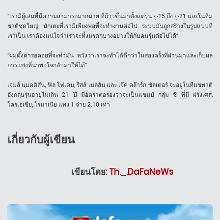
“เรามีผู้เล่นที่มีความสามารถมากมาย ที่ก้าวขึ้นมาตั้งแต่รุ่น ยู-15 ถึง ยู-21 และในทีม
ชาติชุดใหญ่ นักเตะที่เรามีเพียงพอที่จะทำงานต่อไป ระบบมันถูกสร้างในรูปแบบที่
เราเป็น เราต้องแน่ใจว่าเราจะทิ้งมรดกบางอย่างให้กับคนรุ่นต่อไปได้”
“ผมตั้งตารอคอยที่จะทำมัน หวังว่าเราจะทำได้ดีกว่าในสองครั้งที่ผ่านมาและเก็บผล
การแข่งที่น่าพอใจกลับมาให้ได้”
เจมส์ แมดดิสัน, ฟิล โฟเดน, รีสส์ เนลสัน และ เจ๊ค คล๊าร์ก ซัลเตอร์ จะอยู่ในทีมชทาติ
อังกฤษรุ่นอายุไม่เกิน 21 ปี มีอัตราต่อรองว่าจะเป็นแชมป์ กลุ่ม ซี ที่มี ฝรั่งเศส,
โครเอเชีย, โรมาเนีย แทง 1 จ่าย 2.10 เท่า
เกี่ยวกับผู้เขียน
เขียนโดย:
Th._.DaFaNeWs