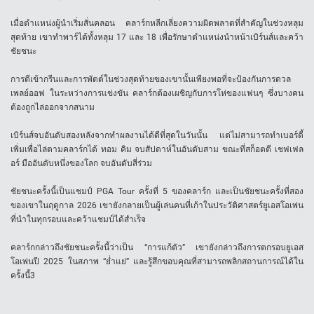
เมื่อตำแหน่งผู้นำเริ่มสั่นคลอน คลาร์กหลีกเลี่ยงความผิดพลาดที่สำคัญในช่วงหลุม
สุดท้าย เขาทำพาร์ได้ทั้งหลุม 17 และ 18 เพื่อรักษาตำแหน่งนำหน้าเบิร์นส์และคว้า
ชัยชนะ
การตีเข้ากรีนและการพัตต์ในช่วงสุดท้ายของเขานั้นเพียงพอที่จะป้องกันการดวล
เพลย์ออฟ ในระหว่างการแข่งขัน คลาร์กต้องเผชิญกับการโห่ของแฟนๆ ซึ่งบางคน
ต้องถูกไล่ออกจากสนาม
เบิร์นส์จบอันดับสองหลังจากทำผลงานได้ดีที่สุดในวันนั้น แต่ไม่สามารถทำเบอร์ดี้
เพิ่มเพื่อไล่ตามคลาร์กได้ ทอม คิม จบสัปดาห์ในอันดับสาม ขณะที่สก็อตตี เชฟเฟล
อร์ มืออันดับหนึ่งของโลก จบอันดับสี่ร่วม
ชัยชนะครั้งนี้เป็นแชมป์ PGA Tour ครั้งที่ 5 ของคลาร์ก และเป็นชัยชนะครั้งที่สอง
ของเขาในฤดูกาล 2026 เขายังกลายเป็นผู้เล่นคนที่เก้าในประวัติศาสตร์ยูเอสโอเพ่น
ที่นำในทุกรอบและคว้าแชมป์ได้สำเร็จ
คลาร์กกล่าวถึงชัยชนะครั้งนี้ว่าเป็น “การแก้ตัว” เขายังกล่าวถึงการตกรอบยูเอส
โอเพ่นปี 2025 ในสภาพ “ย่ำแย่” และรู้สึกขอบคุณที่สามารถพลิกสถานการณ์ได้ใน
ครั้งนี้3