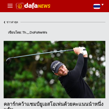
‹
ข่าวล่าสุด
เขียนโดย: Th._.DaFaNeWs
คลาร์กคว้าแชมป์ยูเอสโอเพ่นด้วยคะแนนนำหนึ่ง