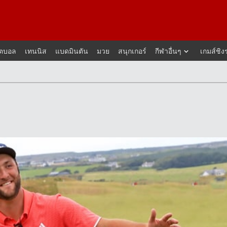
็ตบอล
เทนนิส
แบดมินตัน
มวย
สนุกเกอร์
กีฬาอื่นๆ
เกมส์ชิง