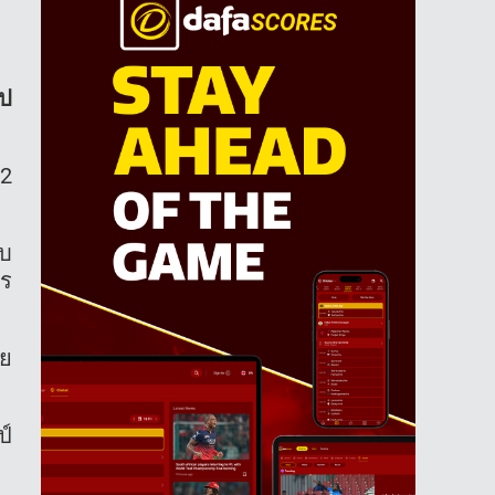
ไป
62
ับ
าร
าย
ป์