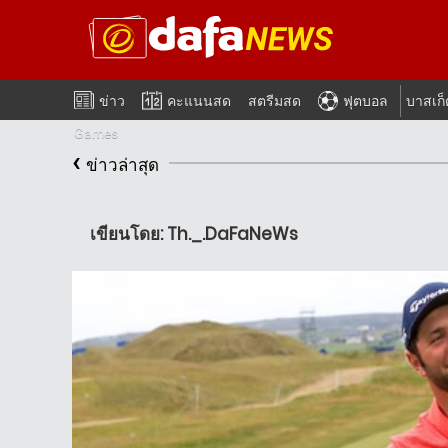
ข่าว
คะแนนสด
สตรีมสด
ฟุตบอล
บาสเก
Games
‹
ข่าวล่าสุด
เขียนโดย: Th._.DaFaNeWs