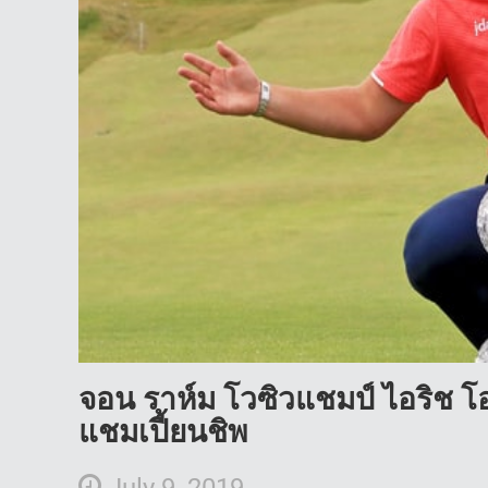
จอน ราห์ม โวซิวแชมป์ ไอริช โอเ
แชมเปี้ยนชิพ
July 9, 2019