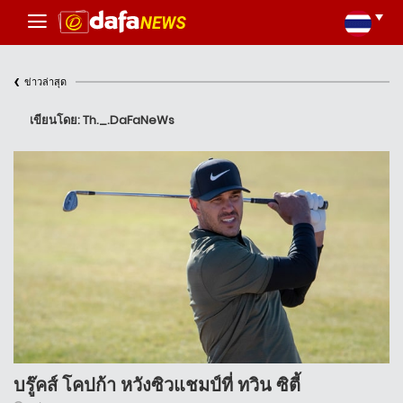
‹
ข่าวล่าสุด
เขียนโดย: Th._.DaFaNeWs
บรู๊คส์ โคปก้า หวังซิวแชมป์ที่ ทวิน ซิตี้