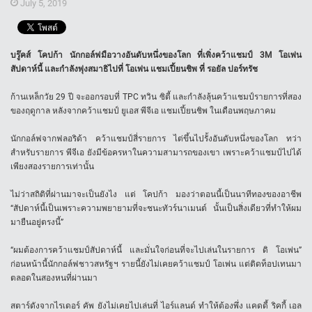
July 5, 2019
บรู๊คส์ โคปก้า นักกอล์ฟมือวางอันดับหนึ่งของโลก ที่เพิ่งคว้าแชมป์ 3M โอเพ่น
สัปดาห์นี้ และกำลังพุ่งสมาธิไปที่ โอเพ่น แชมเปี้ยนชิพ ที่ รอยัล ปอร์ทรัช
ก้านเหล็กวัย 29 ปี จะออกรอบที่ TPC ทวิน ซิตี้ และกำลังลุ้นคว้าแชมป์รายการที่สอง
ของฤดูกาล หลังจากคว้าแชมป์ ยูเอส พีจีเอ แชมเปี้ยนชิพ ในเดือนพฤษภาคม
นักกอล์ฟจากฟลอริด้า คว้าแชมป์สี่รายการ ไต่ขึ้นไปรั้งอันดับหนึ่งของโลก ทว่า
สำหรับรายการ พีจีเอ ยังมีข้อครหาในความสามารถของเขา เพราะคว้าแชมป์ไปได้
เพียงสองรายการเท่านั้น
ไม่ว่าสถิติที่ผ่านมาจะเป็นยังไง แต่ โคปก้า มองว่าตอนนี้เป็นนาทีทองของอาชีพ
“สัปดาห์นี้เป็นเพราะความพยายามที่จะชนะทัวร์นาเมนต์ นั้นเป็นสิ่งเดียวที่ทำให้ผม
มายืนอยู่ตรงนี้”
“ผมต้องการคว้าแชมป์สัปดาห์นี้ และมั่นใจก่อนที่จะไปเล่นในรายการ ดิ โอเพ่น”
ก่อนหน้านี้นักกอล์ฟชาวสหรัฐฯ รายนี้ยังไม่เคยคว้าแชมป์ โอเพ่น แต่ติดท็อปเทนมา
ตลอดในสองหนที่ผ่านมา
สตาร์ดังจากไรเดอร์ คัพ ยังไม่เคยไปเล่นที่ ไอร์แลนด์ ทำให้ต้องพึ่ง แคดดี้ ริคกี้ เอล