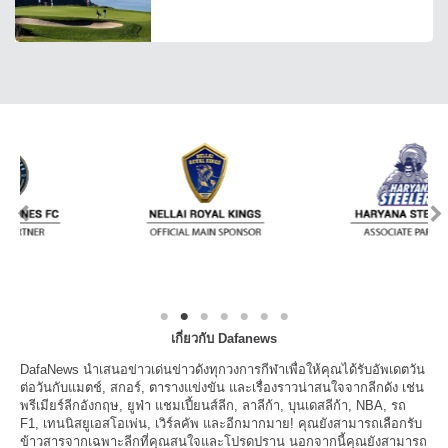
เกี่ยวกับ Dafanews
DafaNews นำเสนอข่าวเด่นข่าวดังทุกวงการกีฬาเพื่อให้คุณได้รับอัพเดตวัน
ต่อวันกับแมตช์, สกอร์, ตารางแข่งขัน และเรื่องราวน่าสนใจจากลีกดัง เช่น
พรีเมียร์ลีกอังกฤษ, ยูฟ่า แชมเปี้ยนส์ลีก, ลาลีก้า, บุนเดสลีก้า, NBA, รถ
F1, เทนนิสยูเอสโอเพ่น, เวิร์ลคัพ และอีกมากมาย! คุณยังสามารถเลือกรับ
ข้าวสารจากเฉพาะลีกที่คุณสนใจและโปรดปราน นอกจากนี้คุณยังสามารถ