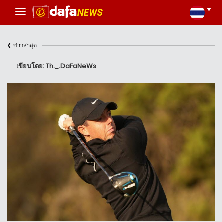
‹
ข่าวล่าสุด
เขียนโดย: Th._.DaFaNeWs