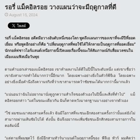
รอรี่ แม็คอิลรอย วางแผนว่าจะมีฤดูกาลที่ดี
August 15, 2024
รอรี่ แม็คอิลรอย อดีตมือวางอันดับหนึ่งของโลก พูดถึงแผนการของเขาที่จะมีปีที่ยอด
เยี่ยม หรือพูดอีกอย่างก็คือ “เปลี่ยนฤดูกาลที่พอใช้ได้ให้กลายเป็นฤดูกาลที่ยอดเยี่ยม”
นักกอล์ฟชาวไอร์แลนด์เหนือรายนี้เปิดเผยเรื่องนี้ขณะให้สัมภาษณ์กับสื่อมวลชนใน
เมืองเมมฟิสเมื่อวันพุธ
ตามคำบอกเล่าของแม็คอิลรอย เขาทำผลงานได้ดีในปีนี้ในระดับหนึ่ง แต่เขาเชื่อว่า
เขายังสามารถทำได้มากกว่านี้อีกมาก โดยเฉพาะอย่างยิ่งในทัวร์พีจีเอ โดยเฉพาะ
อย่างยิ่งเมื่อคำนึงถึงความจริงที่ว่าเขาสามารถคว้าชัยชนะได้มากกว่านี้มากแล้ว
“แน่นอนว่าฉันไม่อยากมานั่งดูถูกความสำเร็จของตัวเองในปีนี้และสิ่งที่ทำไป” แม็
คอิลรอยกล่าว “แต่ในขณะเดียวกัน ฉันก็คาดหวังมาตรฐานบางอย่างจากตัวเอง
“ใช่ ผมชนะมาสองสามครั้งแล้ว ฉันมีโอกาสที่จะชนะอีกสองสามครั้งกว่านั้นแต่ยังไม่
สามารถผ่านเส้นชัยไปได้ ดังนั้น ฉันจึงอยากจะเพิ่มชัยชนะอีกสักสองสามรายการใน
คอลัมน์นี้
“แต่ตามที่ผมพูดไว้ ยังมีอีกสามทัวร์นาเมนต์ในฤดูกาลนี้ของ พีจีเอ ทัวร์ ผมคิดว่า