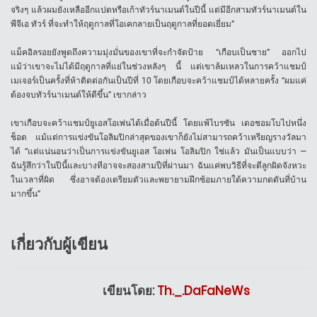
จริงๆ แล้วผมยังเหลืออีกแปดหรือเก้าทัวร์นาเมนต์ในปีนี้ แต่มีอีกสามทัวร์นาเมนต์ใน
พีจีเอ ทัวร์ ที่จะทำให้ฤดูกาลที่โอเคกลายเป็นฤดูกาลที่ยอดเยี่ยม”
แม็คอิลรอยยังพูดถึงความมุ่งมั่นของเขาที่จะกำจัดป้าย “เกือบเป็นชาย” ออกไป
แม้ว่าเขาจะไม่ได้มีฤดูกาลที่แย่ในช่วงหลังๆ นี้ แต่เขาล้มเหลวในการคว้าแชมป์
เมเจอร์เป็นครั้งที่ห้าติดต่อกันเป็นปีที่ 10 โดยเกือบจะคว้าแชมป์ได้หลายครั้ง “ผมแค่
ต้องจบทัวร์นาเมนต์ให้ดีขึ้น” เขากล่าว
เขาเกือบจะคว้าแชมป์ยูเอสโอเพ่นได้เมื่อต้นปีนี้ โดยแพ้ไบรซัน เดอชอมโบไปหนึ่ง
ช็อต แม้แต่การแข่งขันโอลิมปิกล่าสุดของเขาก็ยังไม่สามารถคว้าเหรียญรางวัลมา
ได้ “แต่แน่นอนว่าเป็นการแข่งขันยูเอส โอเพ่น โอลิมปิก ใช่แล้ว มันเป็นแบบว่า —
ฉันรู้สึกว่าในปีนี้และบางทีอาจจะสองสามปีที่ผ่านมา ฉันแค่พบวิธีที่จะตีลูกผิดจังหวะ
ในเวลาที่ผิด ซึ่งอาจต้องเตรียมตัวและพยายามฝึกซ้อมภายใต้ความกดดันที่บ้าน
มากขึ้น”
เกี่ยวกับผู้เขียน
เขียนโดย:
Th._.DaFaNeWs