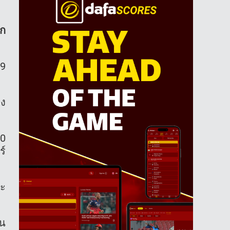
าก
 9
อง
10
ร์
จะ
คน