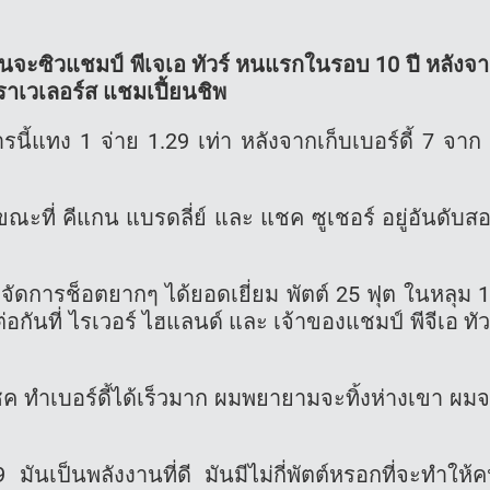
ือนจะซิวแชมป์ พีเจเอ ทัวร์ หนแรกในรอบ 10 ปี หลังจ
ราเวเลอร์ส แชมเปี้ยนชิพ
รนี้แทง 1 จ่าย 1.29 เท่า หลังจากเก็บเบอร์ดี้ 7 จาก
 ขณะที่ คีแกน แบรดลี่ย์ และ แชค ซูเชอร์ อยู่อันดับส
าะ จัดการช็อตยากๆ ได้ยอดเยี่ยม พัตต์ 25 ฟุต ในหลุม 
อกันที่ ไรเวอร์ ไฮแลนด์ และ เจ้าของแชมป์ พีจีเอ ทัว
 แซค ทำเบอร์ดี้ได้เร็วมาก ผมพยายามจะทิ้งห่างเขา ผม
มันเป็นพลังงานที่ดี มันมีไม่กี่พัตต์หรอกที่จะทำให้