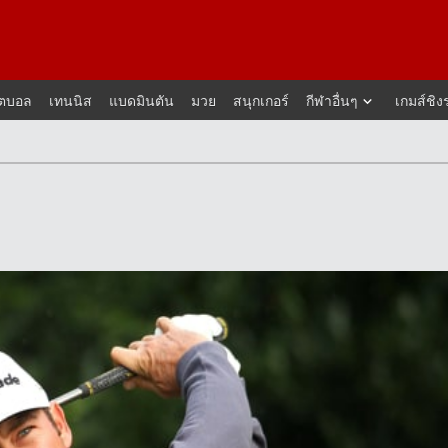
็ตบอล
เทนนิส
แบดมินตัน
มวย
สนุกเกอร์
กีฬาอื่นๆ
เกมส์ชิง