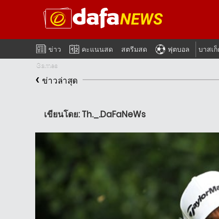
ข่าว
คะแนนสด
สตรีมสด
ฟุตบอล
บาสเก
Games
‹
ข่าวล่าสุด
เขียนโดย: Th._.DaFaNeWs