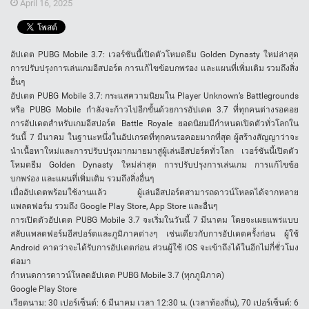
April 16, 2025
อัปเดต PUBG Mobile 3.7: เวอร์ชันนี้เปิดตัวโหมดธีม Golden Dynasty ใหม่ล่าสุด
การปรับปรุงการเล่นเกมอีสปอร์ต การแก้ไขข้อบกพร่อง และแผนที่เพิ่มเติม รวมถึงสิ่ง
อื่นๆ
อัปเดต PUBG Mobile 3.7: กระแสความนิยมใน Player Unknown’s Battlegrounds
หรือ PUBG Mobile กำลังจะก้าวไปอีกขั้นด้วยการอัปเดต 3.7 ที่ทุกคนต่างรอคอย
การอัปเดตสำหรับเกมอีสปอร์ต Battle Royale ยอดนิยมมีกำหนดเปิดตัวทั่วโลกใน
วันนี้ 7 มีนาคม ในฐานะหนึ่งในอัปเกรดที่ทุกคนรอคอยมากที่สุด ผู้สร้างสัญญาว่าจะ
นำเนื้อหาใหม่และการปรับปรุงมากมายมาสู่ผู้เล่นอีสปอร์ตทั่วโลก เวอร์ชันนี้เปิดตัว
โหมดธีม Golden Dynasty ใหม่ล่าสุด การปรับปรุงการเล่นเกม การแก้ไขข้อ
บกพร่อง และแผนที่เพิ่มเติม รวมถึงสิ่งอื่นๆ
เมื่ออัปเดตพร้อมใช้งานแล้ว ผู้เล่นอีสปอร์ตสามารถดาวน์โหลดได้จากหลาย
แพลตฟอร์ม รวมถึง Google Play Store, App Store และอื่นๆ
การเปิดตัวอัปเดต PUBG Mobile 3.7 จะเริ่มในวันนี้ 7 มีนาคม โดยจะเผยแพร่แบบ
สลับแพลตฟอร์มอีสปอร์ตและภูมิภาคต่างๆ เช่นเดียวกับการอัปเดตครั้งก่อน ผู้ใช้
Android คาดว่าจะได้รับการอัปเดตก่อน ส่วนผู้ใช้ iOS จะเข้าถึงได้ในอีกไม่กี่ชั่วโมง
ต่อมา
กำหนดการดาวน์โหลดอัปเดต PUBG Mobile 3.7 (ทุกภูมิภาค)
Google Play Store
เวียดนาม: 30 เปอร์เซ็นต์: 6 มีนาคม เวลา 12:30 น. (เวลาท้องถิ่น), 70 เปอร์เซ็นต์: 6