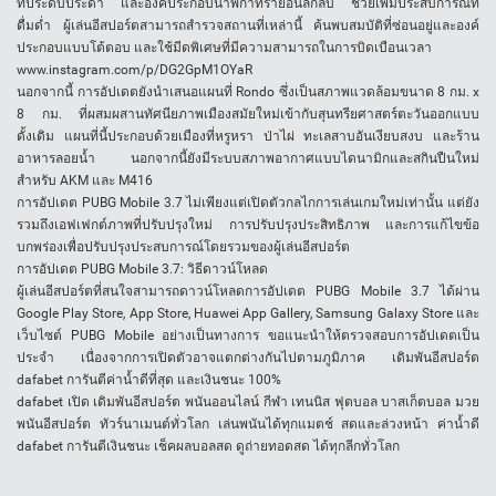
ที่ประดับประดา และองค์ประกอบนาฬิกาทรายอันลึกลับ ช่วยเพิ่มประสบการณ์ที่
ดื่มด่ำ ผู้เล่นอีสปอร์ตสามารถสำรวจสถานที่เหล่านี้ ค้นพบสมบัติที่ซ่อนอยู่และองค์
ประกอบแบบโต้ตอบ และใช้มีดพิเศษที่มีความสามารถในการบิดเบือนเวลา
www.instagram.com/p/DG2GpM1OYaR
นอกจากนี้ การอัปเดตยังนำเสนอแผนที่ Rondo ซึ่งเป็นสภาพแวดล้อมขนาด 8 กม. x
8 กม. ที่ผสมผสานทัศนียภาพเมืองสมัยใหม่เข้ากับสุนทรียศาสตร์ตะวันออกแบบ
ดั้งเดิม แผนที่นี้ประกอบด้วยเมืองที่หรูหรา ป่าไผ่ ทะเลสาบอันเงียบสงบ และร้าน
อาหารลอยน้ำ นอกจากนี้ยังมีระบบสภาพอากาศแบบไดนามิกและสกินปืนใหม่
สำหรับ AKM และ M416
การอัปเดต PUBG Mobile 3.7 ไม่เพียงแต่เปิดตัวกลไกการเล่นเกมใหม่เท่านั้น แต่ยัง
รวมถึงเอฟเฟกต์ภาพที่ปรับปรุงใหม่ การปรับปรุงประสิทธิภาพ และการแก้ไขข้อ
บกพร่องเพื่อปรับปรุงประสบการณ์โดยรวมของผู้เล่นอีสปอร์ต
การอัปเดต PUBG Mobile 3.7: วิธีดาวน์โหลด
ผู้เล่นอีสปอร์ตที่สนใจสามารถดาวน์โหลดการอัปเดต PUBG Mobile 3.7 ได้ผ่าน
Google Play Store, App Store, Huawei App Gallery, Samsung Galaxy Store และ
เว็บไซต์ PUBG Mobile อย่างเป็นทางการ ขอแนะนำให้ตรวจสอบการอัปเดตเป็น
ประจำ เนื่องจากการเปิดตัวอาจแตกต่างกันไปตามภูมิภาค เดิมพันอีสปอร์ต
dafabet การันตีค่าน้ำดีที่สุด และเงินชนะ 100%
dafabet เปิด เดิมพันอีสปอร์ต พนันออนไลน์ กีฬา เทนนิส ฟุตบอล บาสเก็ตบอล มวย
พนันอีสปอร์ต ทัวร์นาเมนต์ทั่วโลก เล่นพนันได้ทุกแมตช์ สดและล่วงหน้า ค่าน้ำดี
dafabet การันตีเงินชนะ เช็คผลบอลสด ดูถ่ายทอดสด ได้ทุกลีกทั่วโลก