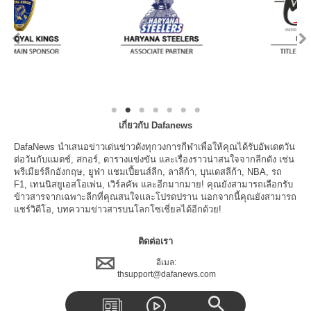
เกี่ยวกับ Dafanews
DafaNews นำเสนอข่าวเด่นข่าวดังทุกวงการกีฬาเพื่อให้คุณได้รับอัพเดตวัน
ต่อวันกับแมตช์, สกอร์, ตารางแข่งขัน และเรื่องราวน่าสนใจจากลีกดัง เช่น
พรีเมียร์ลีกอังกฤษ, ยูฟ่า แชมเปี้ยนส์ลีก, ลาลีก้า, บุนเดสลีก้า, NBA, รถ
F1, เทนนิสยูเอสโอเพ่น, เวิร์ลคัพ และอีกมากมาย! คุณยังสามารถเลือกรับ
ข้าวสารจากเฉพาะลีกที่คุณสนใจและโปรดปราน นอกจากนี้คุณยังสามารถ
แชร์วิดีโอ, บทความข่าวสารบนโลกโซเชี่ยลได้อีกด้วย!
ติดต่อเรา
อีเมล:
thsupport@dafanews.com