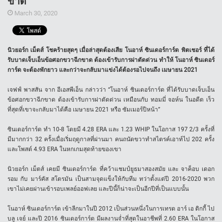
ขาด
March 30, 2020
นิวยอร์ก เม็ตส์ โชคร้ายสุดๆ เมื่อล่าสุดต้องเสีย โนอาห์ ซินเดอร์การ์ด พิตเชอร์ ที่ได้
รับบาดเจ็บเอ็นข้อศอกขวาฉีกขาด ต้องเข้ารับการผ่าตัดด่วน ทำให้ โนอาห์ ซินเดอร์
การ์ด จะต้องพักยาว และกว่าจะกลับมาแข่งได้ต้องรอไปจนถึง เมษายน 2021
เจฟฟ์ พาสสัน จาก อีเอสพีเอ็น กล่าวว่า “โนอาห์ ซินเดอร์การ์ด ที่ได้รับบาดเจ็บเอ็น
ข้อศอกขวาฉีกขาด ต้องเข้ารับการผ่าตัดด่วน เหมือนกับ ทอมมี่ จอห์น ในอดีต เร็ว
ที่สุดที่เขาจะกลับมาได้คือ เมษายน 2021 หรือ ซัมเมอร์ปีหน้า”
ซินเดอร์การ์ด ทำ 10-8 โดยมี 4.28 ERA และ 1.23 WHIP ในโอกาส 197 2/3 ครั้งที่
มีมากกว่า 32 ครั้งเมื่อเริ่มฤดูกาลที่ผ่านมา คนถนัดขวาทำสไตรค์เอาท์ไป 202 ครั้ง
และโพสต์ 4.93 ERA ในหกเกมสุดท้ายของเขา
นิวยอร์ก เม็ตส์ เคยมี ซินเดอร์การ์ด ที่คว้าแชมป์ยูธมาสองสมัย และ จาค็อบ เดอก
รอม กับ มาร์คัส สโตรมัน เป็นสามจุดแข็งให้กับทีม ทว่าตั้งแต่ปี 2016-2020 พวก
เขาไม่เคยผ่านเข้ารอบเพลย์ออฟเลย และปีนี้ก็น่าจะเป็นอีกปีที่เป็นแบบนั้น
โนอาห์ ซินเดอร์การ์ด เข้าลีกมาในปี 2012 เป็นส่วนหนึ่งในการเทรด อาร์ เอ ดิกกี้ ไป
บลู เจย์ และปี 2016 ซินเดอร์การ์ด มีผลงานจ่ำที่สุดในอาชีพที่ 2.60 ERA ในโอกาส