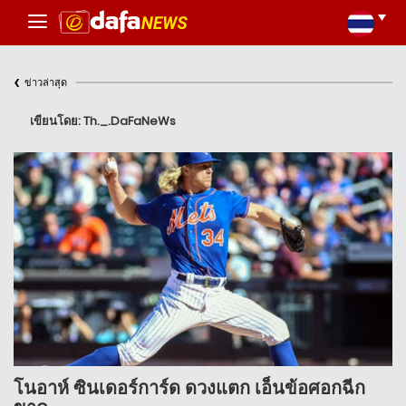
‹
ข่าวล่าสุด
เขียนโดย: Th._.DaFaNeWs
โนอาห์ ซินเดอร์การ์ด ดวงแตก เอ็นข้อศอกฉีก