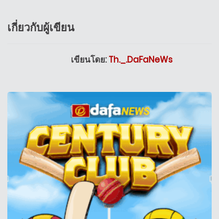
เกี่ยวกับผู้เขียน
เขียนโดย:
Th._.DaFaNeWs