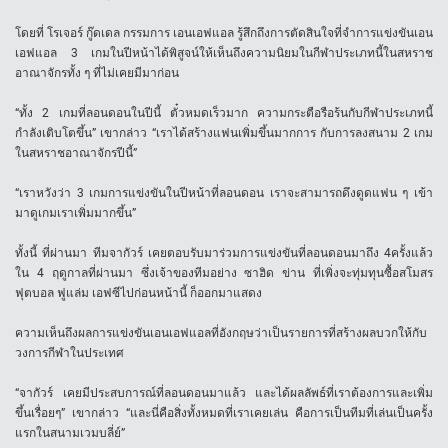
โดยที่ โรเจอร์ กู๊ดเดล กรรมการ เอนเอฟแอล รู้สึกถึงการตัดสินใจที่จำการแข่งขันเอน
เอฟแอล 3 เกมในปีหน้าได้พิสูจน์ให้เห็นถึงความนิยมในกีฬาประเภทนี้ในสหราช
อาณาจักรทั้ง ๆ ที่ไม่เคยมีมาก่อน
“ทั้ง 2 เกมที่ลอนดอนในปีนี้ ตั๋วหมดเร็วมาก ความกระตือรือร้นกับกีฬาประเภทนี้
กำลังเติบโตขึ้น” เขากล่าว “เราได้สร้างแฟนเพิ่มขึ้นมากการ กับการลงสนาม 2 เกม
ในสหราชอาณาจักรปีนี้”
“เราหวังว่า 3 เกมการแข่งขันในปีหน้าที่ลอนดอน เราจะสามารถดึงดูดแฟน ๆ เข้า
มาดูเกมเราเพิ่มมากขึ้น”
ทั้งนี้ ที่ผ่านมา ทีมจากัวร์ เคยตอบรับมาร่วมการแข่งขันที่ลอนดอนมาถึง 4ครั้งแล้ว
ใน 4 ฤดูกาลที่ผ่านมา ซึ่งเจ้าของทีมอย่าง ซาฮิด ข่าน ที่เพิ่งจะทุ่มทุนซื้อสโมสร
ฟุตบอล ฟูแล่ม เอฟซีไปก่อนหน้านี้ ก็ออกมาแสดง
ความเห็นถึงผลการแข่งขันเอนเอฟแอลที่อังกฤษว่าเป็นรายการที่สร้างผลบวกให้กับ
วงการกีฬาในประเทศ
“จากัวร์ เคยมีประสบการณ์ที่ลอนดอนมาแล้ว และได้ผลลัพธ์ที่เราต้องการและเพิ่ม
ขึ้นเรื่อยๆ” เขากล่าว “และนี่คือสิ่งทั้งหมดที่เราเคยเล่น คือการเป็นทีมที่เล่นเป็นครั้ง
แรกในสนามเวมบลี่ย์”