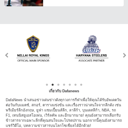
เกี่ยวกับ Dafanews
DafaNews นำเสนอข่าวเด่นข่าวดังทุกวงการกีฬาเพื่อให้คุณได้รับอัพเดตวัน
ต่อวันกับแมตช์, สกอร์, ตารางแข่งขัน และเรื่องราวน่าสนใจจากลีกดัง เช่น
พรีเมียร์ลีกอังกฤษ, ยูฟ่า แชมเปี้ยนส์ลีก, ลาลีก้า, บุนเดสลีก้า, NBA, รถ
F1, เทนนิสยูเอสโอเพ่น, เวิร์ลคัพ และอีกมากมาย! คุณยังสามารถเลือกรับ
ข้าวสารจากเฉพาะลีกที่คุณสนใจและโปรดปราน นอกจากนี้คุณยังสามารถ
แชร์วิดีโอ, บทความข่าวสารบนโลกโซเชี่ยลได้อีกด้วย!