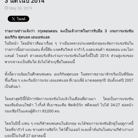
3 นัดในปี 2014
May 30, 2019
รายงานข่าวแจ้งว่า กรุงลอนดอน จะเป็นเจ้าภาพในการรับมือ 3 เกมการแข่งขัน
อเมริกัน ฟุตบอล เอนเอฟแอล
ในปีหน้า โดยมีข่าวลือมาเรื่อย ๆ ว่าเมืองหลวงประเทศอังกฤษจะจัดการแข่งขันใน
รายการนี้อย่างแน่นอน ทั้งนี้ทีม แจคสันวิลเล่ จากัวร์, แอตแลนต้า ฟอลคอน และโอก
แลนด์ ไรเดอร์ ต่างตอบรับที่จะร่วมการแข่งขันในครั้งนี้ในปี 2014 ส่วนคู่แข่งของ
พวกเขาจะเป็นทีมใด ยังไม่ได้ระบุชื่อในตอนนี้
ทั้งนี้ความนิยมในศึกคนชนคน อเมริกันฟุตบอล ในสหราชอาณาจักรเริ่มเป็นที่นิยม
ขึ้นเรื่อย ๆ และเริ่มมีการแข่ง เอนเอฟแอล ที่เวมบลี่ย์ มาตลอดทุกปี นับตั้งแต่ปี 2007
เป็นต้นมา
โดยล่าสุดปีนี้ก็มีการจัดการแข่งขันไปแล้วในเดือนที่ผ่านมา โดยเป็นการแข่งขัน
ของทีมมินเนโซต้า ไวกิ้งส์ ที่เอาชนะทีม พิตส์เบิร์ก สตีลเลอร์ ไปได้ 34-27 ต่อหน้า
กองเชียร์ในแดนผู้ดีกว่า 83,000 คน
โดยในปีนี้ แฟน ๆ เกมกีฬาคนชนคนในอังกฤษ จะได้ชมการแข่งขันอีกคู่ในฤดูกาลนี้
โดยที่จากัวร์ และ ซานฟรานซิสโก โฟว์ตี้ไนเออร์ จะลงห้ำหั่นกันในสนามกีฬาเก่าแก่
แห่งนี้ในวันที่ 27 ตุลาคมนี้