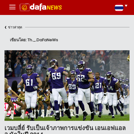
‹
ข่าวล่าสุด
เขียนโดย: Th._.DaFaNeWs
เวมบลี่ย์ รับเป็นเจ้าภาพการแข่งขัน เอนเอฟแอล