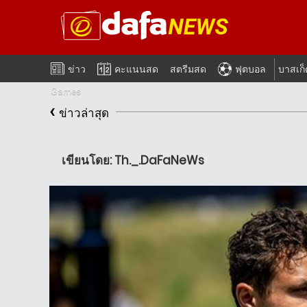
ข่าว
คะแนนสด
สตรีมสด
ฟุตบอล
บาสเก
Games
‹
ข่าวล่าสุด
เขียนโดย: Th._.DaFaNeWs