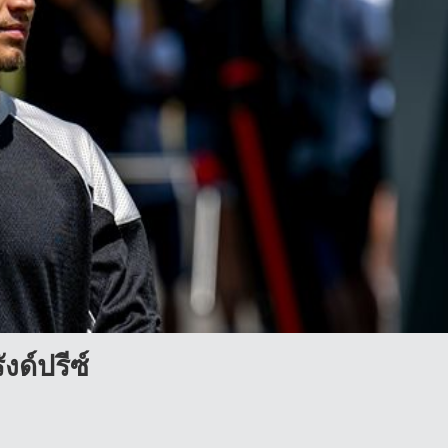
งด์ปรีซ์