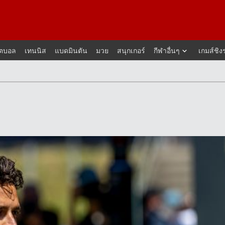
็ตบอล
เทนนิส
แบดมินตัน
มวย
สนุกเกอร์
กีฬาอื่นๆ
เกมส์ชิง