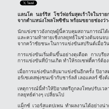
แลนโด นอร์ริส โชว์ฟอร์มสุดเร้าใจในราย
จากตำแหน่งโพลโพซิชัน พร้อมขยายช่องว่าง
นักแข่งชาวอังกฤษผู้นี้ควบคุมสถานการณ์ได
และความท้าทายเชิงกลยุทธ์ในช่วงต้นจนจบกา
จากคว้าชัยชนะในการแข่งขันสปรินต์เมื่อวัน
การแข่งขันเริ่มต้นขึ้นอย่างดุเดือด กาเบ
การแข่งขันที่บ้านเกิด ทำให้รถเซฟตี้คาร์ต
เมื่อการแข่งขันกลับมาแข่งขันอีกครั้ง ปิอา
อร์เซเดสพุ่งชนเข้ากับชาร์ลส์ เลอแคลร์ ซึ่
เหตุการณ์นี้ทำให้ปิอาสตรีถูกลงโทษปรับเวลา 
กลยุทธ์ต่างๆ เปลี่ยนไป
แม็กซ์ เวอร์สแตปเพน ทำผลงานได้อย่างน่า