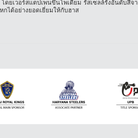
โดยเวอร์สแตปเพนขึ้นโพเดี้ยม รัสเซลล์รั้งอันดับสี่จ
บหกได้อย่างยอดเยี่ยมให้กับฮาส