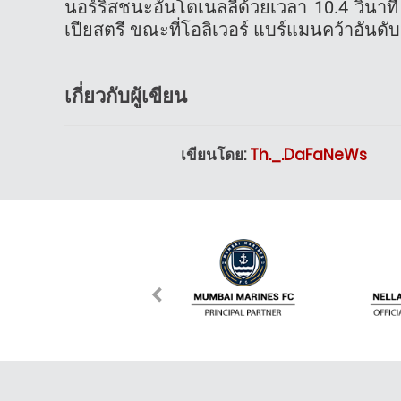
นอร์ริสชนะอันโตเนลลีด้วยเวลา 10.4 วินาที 
เปียสตรี ขณะที่โอลิเวอร์ แบร์แมนคว้าอันดั
เกี่ยวกับผู้เขียน
เขียนโดย:
Th._.DaFaNeWs