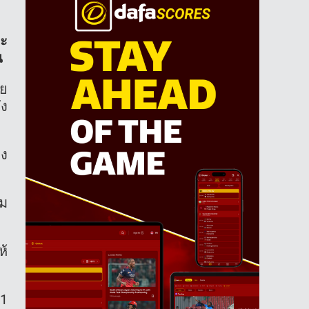
นะ
น
าย
ัง
อง
เม
ห้
Q1