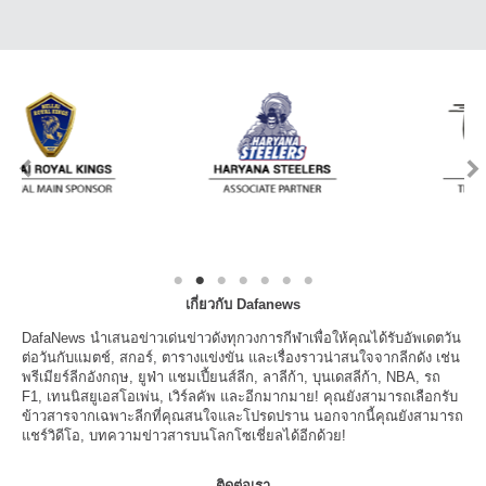
เกี่ยวกับ Dafanews
DafaNews นำเสนอข่าวเด่นข่าวดังทุกวงการกีฬาเพื่อให้คุณได้รับอัพเดตวัน
ต่อวันกับแมตช์, สกอร์, ตารางแข่งขัน และเรื่องราวน่าสนใจจากลีกดัง เช่น
พรีเมียร์ลีกอังกฤษ, ยูฟ่า แชมเปี้ยนส์ลีก, ลาลีก้า, บุนเดสลีก้า, NBA, รถ
F1, เทนนิสยูเอสโอเพ่น, เวิร์ลคัพ และอีกมากมาย! คุณยังสามารถเลือกรับ
ข้าวสารจากเฉพาะลีกที่คุณสนใจและโปรดปราน นอกจากนี้คุณยังสามารถ
แชร์วิดีโอ, บทความข่าวสารบนโลกโซเชี่ยลได้อีกด้วย!
ติดต่อเรา