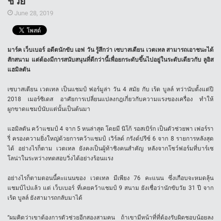
ช่วย
June 28, 2019
มาร์ค เว็บเบอร์ อดีตนักขับ เอฟ วัน รู้สึกว่า เซบาสเตียน เวตเทล สามารถเอาชนะได้
สักสนาม แต่ต้องมีการสนับสนุนที่ดีกว่านี้เพื่อยกระดับขึ้นไปอยู่ในระดับเดียวกับ ลูอิส
แฮมิลตัน
เซบาสเตียน เวตเทล เป็นแชมป์ ฟอร์มูล่า วัน 4 สมัย กับ เร้ด บูลล์ ทว่านับตั้งแต่ปี
2018 เมอร์ซิเดส อาศัยการเปลี่ยนแปลงกฎเกี่ยวกับความแรงของเครื่อง ทำให้
ผูกขาดแชมป์นับแต่นั้นเป็นต้นมา
แฮมิลตัน คว้าแชมป์ 4 จาก 5 หนล่าสุด โดยมี นิโก้ รอสเบิร์ก เป็นตัวช่วยพา เฟอร์รา
รี่ ครองความยิ่งใหญ่ด้วยการคว้าแชมป์ เวิร์ลด์ กรังด์ปรีซ์ 6 จาก 8 รายการหลังสุด
ได้ อย่างไรก็ตาม เวตเทล ยังคงเป็นผู้ท้าชิงคนสำคัญ หลังจากโชว์ฟอร์มที่บาร์เซ
โลน่าในระหว่างทดสอบวิ่งได้อย่างร้อนแรง
อย่างไรก็ตามตอนนี้คะแนนของ เวตเทล มีเพียง 76 คะแนน ซึ่งเกือบจะหมดลุ้น
แชมป์ไปแล้ว แต่ เว็บเบอร์ ที่เคยคว้าแชมป์ 9 สนาม ยังเชื่อว่านักขับวัย 31 ปี จาก
เร้ด บูลล์ ยังสามารถกลับมาได้
“ผมคิดว่าเขาต้องการตัวช่วยอีกสองสามคน ถ้าเขามีหน้าที่ที่ต้องรับผิดชอบน้อยลง