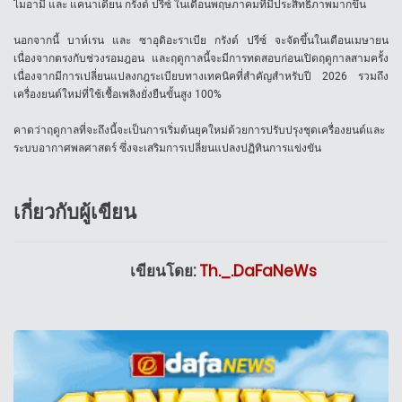
ไมอามี่ และ แคนาเดี้ยน กรังด์ ปรีซ์ ในเดือนพฤษภาคมที่มีประสิทธิภาพมากขึ้น
นอกจากนี้ บาห์เรน และ ซาอุดิอะราเบีย กรังด์ ปรีซ์ จะจัดขึ้นในเดือนเมษายน
เนื่องจากตรงกับช่วงรอมฎอน และฤดูกาลนี้จะมีการทดสอบก่อนเปิดฤดูกาลสามครั้ง
เนื่องจากมีการเปลี่ยนแปลงกฎระเบียบทางเทคนิคที่สำคัญสำหรับปี 2026 รวมถึง
เครื่องยนต์ใหม่ที่ใช้เชื้อเพลิงยั่งยืนขั้นสูง 100%
คาดว่าฤดูกาลที่จะถึงนี้จะเป็นการเริ่มต้นยุคใหม่ด้วยการปรับปรุงชุดเครื่องยนต์และ
ระบบอากาศพลศาสตร์ ซึ่งจะเสริมการเปลี่ยนแปลงปฏิทินการแข่งขัน
เกี่ยวกับผู้เขียน
เขียนโดย:
Th._.DaFaNeWs