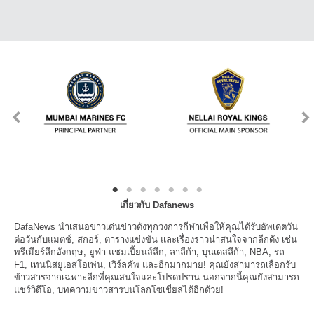
เกี่ยวกับ Dafanews
DafaNews นำเสนอข่าวเด่นข่าวดังทุกวงการกีฬาเพื่อให้คุณได้รับอัพเดตวัน
ต่อวันกับแมตช์, สกอร์, ตารางแข่งขัน และเรื่องราวน่าสนใจจากลีกดัง เช่น
พรีเมียร์ลีกอังกฤษ, ยูฟ่า แชมเปี้ยนส์ลีก, ลาลีก้า, บุนเดสลีก้า, NBA, รถ
F1, เทนนิสยูเอสโอเพ่น, เวิร์ลคัพ และอีกมากมาย! คุณยังสามารถเลือกรับ
ข้าวสารจากเฉพาะลีกที่คุณสนใจและโปรดปราน นอกจากนี้คุณยังสามารถ
แชร์วิดีโอ, บทความข่าวสารบนโลกโซเชี่ยลได้อีกด้วย!