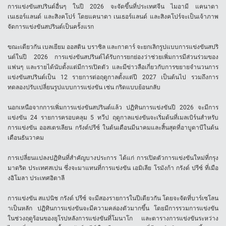
การแข่งขันสปรินต์อื่นๆ ในปี 2026 จะจัดขึ้นที่ประเทศจีน ไมอามี แคนาดา
เนเธอร์แลนด์ และสิงคโปร์ โดยแคนาดา เนเธอร์แลนด์ และสิงคโปร์จะเป็นเจ้าภาพ
จัดการแข่งขันสปรินต์เป็นครั้งแรก
ขณะเดียวกัน เบลเยียม ออสติน บราซิล และกาตาร์ จะยกเลิกรูปแบบการแข่งขันสปริ
นต์ในปี 2026 การแข่งขันสปรินต์ได้รับการยกย่องว่าช่วยเพิ่มการมีส่วนร่วมของ
แฟนๆ และรายได้นับตั้งแต่มีการเปิดตัว และมีข่าวลือเกี่ยวกับการขยายจำนวนการ
แข่งขันสปรินต์เป็น 12 รายการต่อฤดูกาลตั้งแต่ปี 2027 เป็นต้นไป รวมถึงการ
ทดลองปรับเปลี่ยนรูปแบบการแข่งขัน เช่น กริดแบบย้อนกลับ
นอกเหนือจากการเพิ่มการแข่งขันสปรินต์แล้ว ปฏิทินการแข่งขันปี 2026 จะมีการ
แข่งขัน 24 รายการครอบคลุม 5 ทวีป ฤดูกาลแข่งขันจะเริ่มต้นที่เมลเบิร์นสำหรับ
การแข่งขัน ออสเตรเลียน กรังด์ปรีซ์ ในต้นเดือนมีนาคมและสิ้นสุดที่อาบูดาบีในต้น
เดือนธันวาคม
การเปลี่ยนแปลงปฏิทินที่สำคัญบางประการ ได้แก่ การเปิดตัวการแข่งขันใหม่ที่กรุง
มาดริด ประเทศสเปน ซึ่งจะมาแทนที่การแข่งขัน เอมิเลีย โรมังก้า กรังด์ ปรีซ์ ที่เมือ
งอิโมลา ประเทศอิตาลี
การแข่งขัน สแปนิช กรังด์ ปรีซ์ จะมีสองรายการในปีเดียวกัน โดยจะจัดที่บาร์เซโลน
าเป็นหลัก ปฏิทินการแข่งขันจะมีความคล่องตัวมากขึ้น โดยมีการรวมการแข่งขัน
ในช่วงฤดูร้อนของยุโรปหลังการแข่งขันที่โมนาโก และตารางการแข่งขันระหว่าง