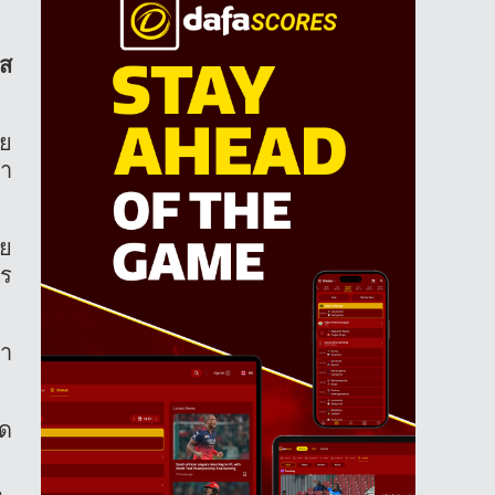
ัส
วย
ษา
ดย
าร
ลา
ัด