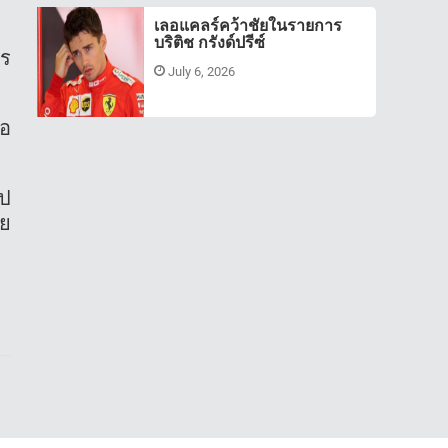
เลอแคลร์คว้าชัยในรายการ
บริติช กรังด์ปรีซ์
าร
July 6, 2026
รอ
ูป
าย