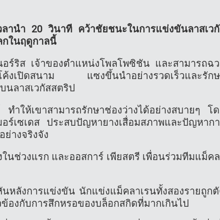
วลานำ 20 วินาที คว้าชัยชนะในการแข่งขันลาสเวก
ลกในฤดูกาลนี้
อร์ริส เจ้าของตำแหน่งโพลโพซิชัน และสามารถฉ
งโค้งเปิดสนาม แซงขึ้นนำอย่างรวดเร็วและรัก
นบนลาสเวกัสสตริป
ล์ ทำให้เขาสามารถรักษาช่องว่างได้อย่างสบายๆ โ
ข่งเมอร์เซเดส ประสบปัญหายางเสื่อมสภาพและปัญหาก
ย่างจริงจัง
ในช่วงแรก และออสการ์ เพียสตรี เพื่อนร่วมทีมแม็ค
ันหลังการแข่งขัน นักแข่งแม็คลาเรนทั้งสองรายถูกต
่ยวข้องกับการสึกหรอของบล็อกสกิดที่มากเกินไป