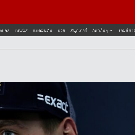
็ตบอล
เทนนิส
แบดมินตัน
มวย
สนุกเกอร์
กีฬาอื่นๆ
เกมส์ชิง