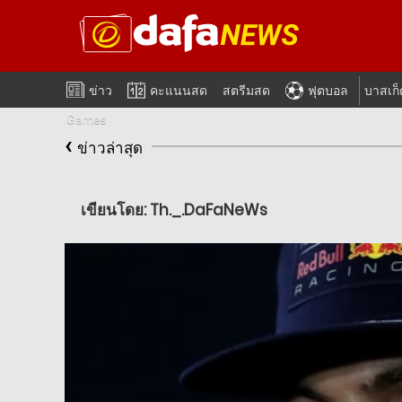
ข่าว
คะแนนสด
สตรีมสด
ฟุตบอล
บาสเก
Games
‹
ข่าวล่าสุด
เขียนโดย: Th._.DaFaNeWs