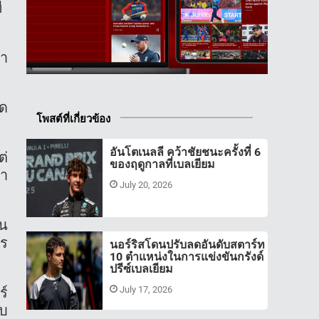
่
่ำ
ิด
โพสต์ที่เกี่ยวข้อง
อันโตเนลลี คว้าชัยชนะครั้งที่ 6
ต่
ของฤดูกาลที่เบลเยียม
ทำ
July 20, 2026
รน
าร
นอร์ริสโดนปรับลดอันดับสตาร์ท
10 ตำแหน่งในการแข่งขันกรังด์
ปรีซ์เบลเยียม
ร์
July 17, 2026
อบ