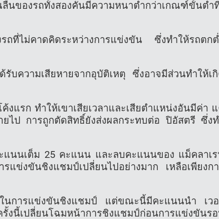
ของรถทั้งสองคันมีความหนาต่ำกว่าเกณฑ์ขั้นต่ำที
งรถที่ไม่คาดคิดระหว่างการแข่งขัน ซึ่งทำให้รถตกต
้รับความเสียหายจากอุบัติเหตุ ซึ่งอาจมีส่วนทำให้เก
โค้งแรก ทำให้เขาเสียเวลาและเสียตำแหน่งอันมีค่า แ
หายไป การถูกตัดสิทธิ์ยังส่งผลกระทบต่อ ปิอัสตรี ซึ่ง
ับคะแนนเต็ม 25 คะแนน และลบคะแนนของ แม็คลาเ
แข่งขันชิงแชมป์เปลี่ยนไปอย่างมาก เหลือเพียงก
้นำในการแข่งขันชิงแชมป์ แต่ขณะนี้มีคะแนนนำ เวอ
ั้งนี้เปลี่ยนโฉมหน้าการชิงแชมป์ก่อนการแข่งขันร