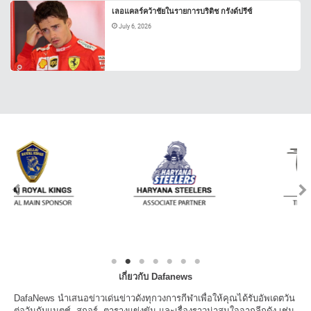
เลอแคลร์คว้าชัยในรายการบริติช กรังด์ปรีซ์
July 6, 2026
เกี่ยวกับ Dafanews
DafaNews นำเสนอข่าวเด่นข่าวดังทุกวงการกีฬาเพื่อให้คุณได้รับอัพเดตวัน
ต่อวันกับแมตช์, สกอร์, ตารางแข่งขัน และเรื่องราวน่าสนใจจากลีกดัง เช่น