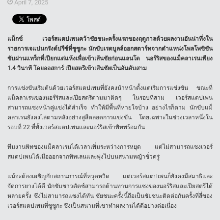
April 7, 2025
แม็กซ์ เวอร์สแตปเพนคว้าชัยชนะครั้งแรกของฤดูกาลด้วยผลงานอันน่าทึ่งใน
รายการเจแปนกรังด์ปรีซ์ที่ซูซูกะ นักขับเรดบูลล์ออกสตาร์ทจากตำแหน่งโพลโพซิชัน
ขับผ่านแทร็กที่เปียกแต่แห้งเพื่อเข้าเส้นชัยก่อนแลนโด นอร์ริสของแม็คลาเรนเพียง
1.4 วินาที โดยออสการ์ เปียสตรีเข้าเส้นชัยเป็นอันดับสาม
การแข่งขันเริ่มต้นด้วยเวอร์สแตปเพนที่ยังคงนำหน้าตั้งแต่เริ่มการแข่งขัน ขณะที่
แม็คลาเรนของนอร์ริสและเปียสตรีตามมาติดๆ ในรอบที่สาม เวอร์สแตปเพน
สามารถแซงหน้าคู่แข่งได้สำเร็จ ทำให้มีพื้นที่หายใจบ้าง อย่างไรก็ตาม นักขับแม็
คลาเรนยังคงไล่ตามหลังอย่างสูสีตลอดการแข่งขัน โดยเฉพาะในช่วงเวลาหนึ่งใน
รอบที่ 22 ที่ทั้งเวอร์สแตปเพนและนอร์ริสเข้าพิทพร้อมกัน
ทีมงานพิทของแม็คลาเรนได้เวลาเพิ่มระหว่างการหยุด แต่ไม่สามารถแซงเวอร์
สแตปเพนได้เมื่อออกจากพิทเลนและพุ่งไปบนสนามหญ้าชั่วครู่
แม้จะต้องเผชิญกับสถานการณ์ที่หวุดหวิด แต่เวอร์สแตปเพนก็ยังคงมีสมาธิและ
จัดการยางได้ดี นักขับชาวดัตช์สามารถต้านทานการแซงของนอร์ริสและเปียสตรีได้
หลายครั้ง ซึ่งไม่สามารถแซงได้ทัน ชัยชนะครั้งนี้ถือเป็นชัยชนะติดต่อกันครั้งที่สี่ของ
เวอร์สแตปเพนที่ซูซูกะ ซึ่งเป็นสนามที่เขาทำผลงานได้ดีอย่างต่อเนื่อง