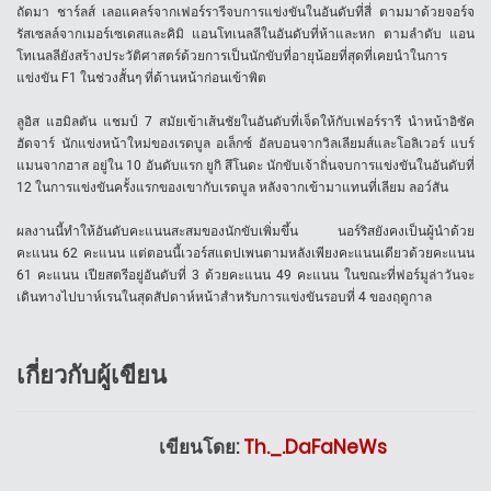
ถัดมา ชาร์ลส์ เลอแคลร์จากเฟอร์รารีจบการแข่งขันในอันดับที่สี่ ตามมาด้วยจอร์จ
รัสเซลล์จากเมอร์เซเดสและคิมิ แอนโทเนลลีในอันดับที่ห้าและหก ตามลำดับ แอน
โทเนลลียังสร้างประวัติศาสตร์ด้วยการเป็นนักขับที่อายุน้อยที่สุดที่เคยนำในการ
แข่งขัน F1 ในช่วงสั้นๆ ที่ด้านหน้าก่อนเข้าพิต
ลูอิส แฮมิลตัน แชมป์ 7 สมัยเข้าเส้นชัยในอันดับที่เจ็ดให้กับเฟอร์รารี นำหน้าอิซัค
ฮัดจาร์ นักแข่งหน้าใหม่ของเรดบูล อเล็กซ์ อัลบอนจากวิลเลียมส์และโอลิเวอร์ แบร์
แมนจากฮาส อยู่ใน 10 อันดับแรก ยูกิ สึโนดะ นักขับเจ้าถิ่นจบการแข่งขันในอันดับที่
12 ในการแข่งขันครั้งแรกของเขากับเรดบูล หลังจากเข้ามาแทนที่เลียม ลอว์สัน
ผลงานนี้ทำให้อันดับคะแนนสะสมของนักขับเพิ่มขึ้น นอร์ริสยังคงเป็นผู้นำด้วย
คะแนน 62 คะแนน แต่ตอนนี้เวอร์สแตปเพนตามหลังเพียงคะแนนเดียวด้วยคะแนน
61 คะแนน เปียสตรีอยู่อันดับที่ 3 ด้วยคะแนน 49 คะแนน ในขณะที่ฟอร์มูล่าวันจะ
เดินทางไปบาห์เรนในสุดสัปดาห์หน้าสำหรับการแข่งขันรอบที่ 4 ของฤดูกาล
เกี่ยวกับผู้เขียน
เขียนโดย:
Th._.DaFaNeWs