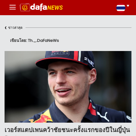
‹
ข่าวล่าสุด
เขียนโดย: Th._.DaFaNeWs
เวอร์สแตปเพนคว้าชัยชนะครั้งแรกของปีในญี่ปุ่น