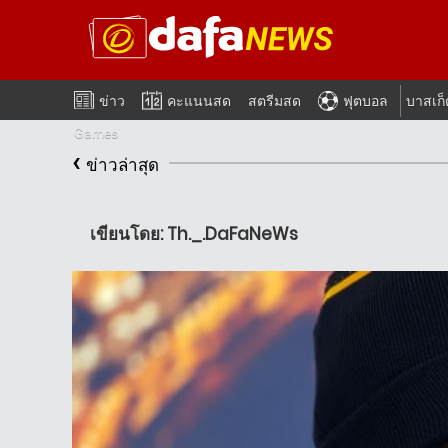
ข่าว
คะแนนสด
สตรีมสด
ฟุตบอล
บาสเก
Games
‹
ข่าวล่าสุด
เขียนโดย: Th._.DaFaNeWs