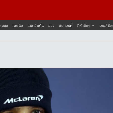
็ตบอล
เทนนิส
แบดมินตัน
มวย
สนุกเกอร์
กีฬาอื่นๆ
เกมส์ชิง