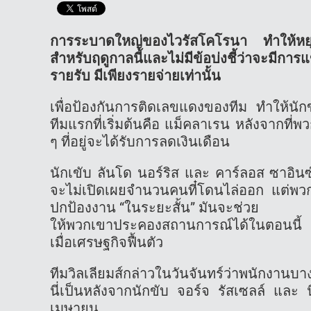
การระบาดใหญ่ของไวรัสโคโรนา ทำให้หยุด
สำหรับฤดูกาลนี้และไม่มีข้อบ่งชี้ว่าจะมีกา
รายรับ มีเพียงรายจ่ายเท่านั้น
เพื่อป้องกันการติดเลขแดงของทีม ทำให้นัก
ทีมแรกที่เริ่มต้นคือ แม็คลาเรน หลังจากที
ๆ ที่อยู่จะได้รับการลดเงินเดือน
นักเขับ ลันโด นอร์ริส และ คาร์ลอส ซาอิน
จะไม่เปิดเผยจำนวนคนที๋โดนไล่ออก แต่พว
ปกป้องงาน “ในระยะสั้น” มันจะช่วย
ให้พวกเขาประคองสถานการณ์ได้ในตอนนี้ 
เมื่อเศรษฐกิจฟื้นตัว
ทีมวิลเลียมส์กล่าวในวันจันทร์ว่าพนักง
นี่เป็นหลังจากนักขับ จอร์จ รัสเซลล์ และ น
เมษายน