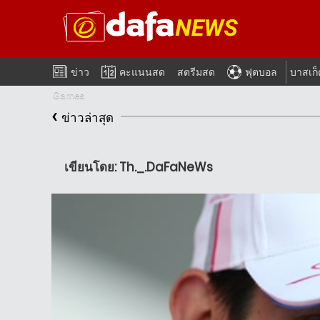
ข่าว
คะแนนสด
สตรีมสด
ฟุตบอล
บาสเก
Games
‹
ข่าวล่าสุด
เขียนโดย: Th._.DaFaNeWs