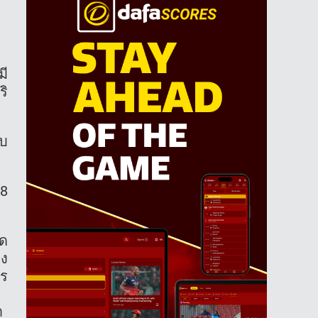
มี
ริ
ับ
18
ูด
าง
าร
า