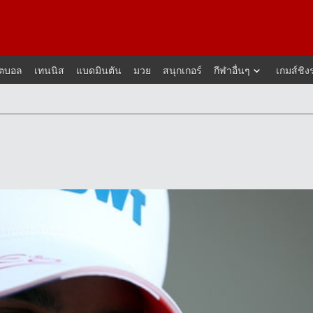
็ตบอล
เทนนิส
แบดมินตัน
มวย
สนุกเกอร์
กีฬาอื่นๆ
เกมส์ชิง