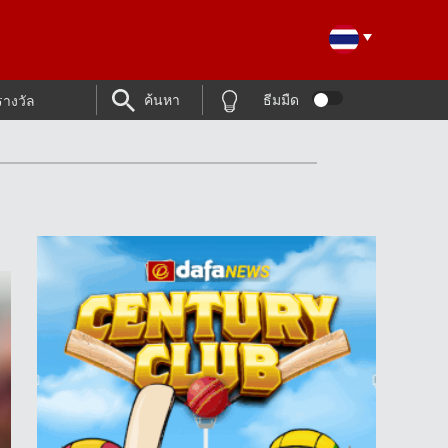
ค้นหา
ธีมมืด
รางวัล