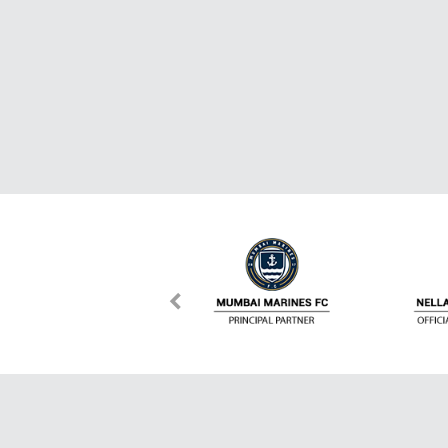
เกี่ยวกับ Dafanews