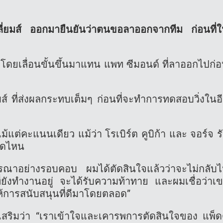
ลเลี่ยมส์ ออกมายืนยันว่าตนขอลาออกจากทีม ก่อนที่
17 โดยเลื่อนขั้นขึ้นมาแทน แพท ซีมอนด์ ที่ลาออกไปก่
มส์ ที่ส่งผลกระทบเต็มๆ ก่อนที่จะทำการทดสอบวิ่งในอ
แต่คะแนนเดียว แม้ว่า โรเบิร์ต คูบิก้า และ จอร์จ ร
าดไหน
ิจารณาอย่างรอบคอบ ผมได้ตัดสินใจแล้วว่าจะไม่กลับ
มที่ยังทำงานอยู่ จะได้รับความท้าทาย และผมเชื่อว่าเ
ห้การสนับสนุนที่ดีมาโดยตลอด”
เสริมว่า “เราเข้าใจและเคารพการตัดสินใจของ แพ็ดด