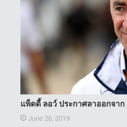
แพ็ดดี้ ลอว์ ประกาศลาออกจาก วิ
June 26, 2019