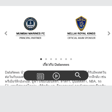
เกี่ยวกับ Dafanews
DafaNews นำเสนอข่าวเด่นข่าวดังทุกวงการกีฬาเพื่อให้คุณได้รับอัพเดตวัน
ต่อวันกับแมตช์, สกอร์, ตารางแข่งขัน และเรื่องราวน่าสนใจจากลีกดัง เช่น
พรีเมียร์ลีกอังกฤษ, ยูฟ่า แชมเปี้ยนส์ลีก, ลาลีก้า, บุนเดสลีก้า, NBA, รถ
F1, เทนนิสยูเอสโอเพ่น, เวิร์ลคัพ และอีกมากมาย! คุณยังสามารถเลือกรับ
ข้าวสารจากเฉพาะลีกที่คุณสนใจและโปรดปราน นอกจากนี้คุณยังสามารถ
แชร์วิดีโอ, บทความข่าวสารบนโลกโซเชี่ยลได้อีกด้วย!
ติดต่อเรา