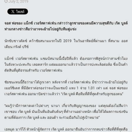
July 2, 2019
จอส พ่อของ แม็กซ์ เวอร์สตาฟเฟ่น กล่าวว่าลูกชายของตนมีความสุขดีกับ เร้ด บูลล์
ท่ามกลางข่าวลือว่าอาจจะย้ายไปอยู่กับทีมคู่แข่ง
นักขับชาวดัตช์ คว้าชัยสนามแรกในปี 2019 ในวันอาทิตย์ที่ผ่านมา ที่สนาม ออส
เตียน กรังด์ ปรีซ์
แม็กซ์ เวอร์สตาฟเฟ่น แชมป์สนามนี้เมื่อปีที่แล้ว ต้องรอการพิสูจน์กว่าสามชั่วโมง
ในจังหวะปะทะกับ เลอคลาร์ก แต่ผมออกมาแล้วว่าเป็นการปะทะล้อต่อล้อ ซึ่งเป็นคำ
ตัดสินที่ยุติธรรมสำหรับ เวอร์สตาฟเฟ่น
ชัยชนะหนนี้ถือว่ามาได้ถูกเวลา หลังจากที่ เวอร์สตาฟเฟ่น มีข่าวว่าจะย้ายไปอยู่กับ
เมอร์ซิเดส ที่มีอัตราต่อรองว่าจะเป็นแชมป์ แทง 1 จ่าย 1.01 เท่า แต่ จอส พ่อของ
เวอร์สตาฟเฟ่น ออกมาปัดข่าวแล้วว่า “เร้ด บูลล์ คือทีมที่ดีที่สุดสำหรับลูกของตน”
“ผมรู้ว่ามีการคาดเดาไปต่างๆ นานา เกี่ยวกับสัญญาของของ แต่คุณต้องไม่ลืมว่า
เขาชอบ เร้ด บูลล์ มันเป็นทีมอันดับต้นๆ ที่ทำงานอย่างหนัก เพื่อให้ได้ผลการแข่งขัน
ตามที่ต้องการ เร้ด บูลล์ และ ฮอนด้า จะร่วมมือกันไปสู่เป้าหมาย”
เฮลมุต มาร์โก้ หัวหน้าผู้จัดการ เร้ด บูลล์ ออกมายืนยันว่าการกลบข่าวลือที่ดีที่สุดคือ