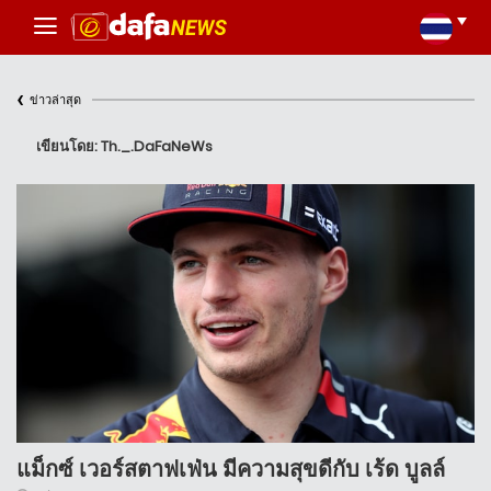
‹
ข่าวล่าสุด
เขียนโดย: Th._.DaFaNeWs
แม็กซ์ เวอร์สตาฟเฟ่น มีความสุขดีกับ เร้ด บูลล์