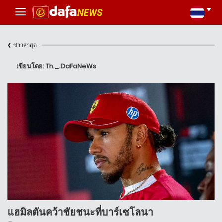
‹
ข่าวล่าสุด
เขียนโดย: Th._.DaFaNeWs
แฮมิลตันคว้าชัยชนะที่บาร์เซโลนา