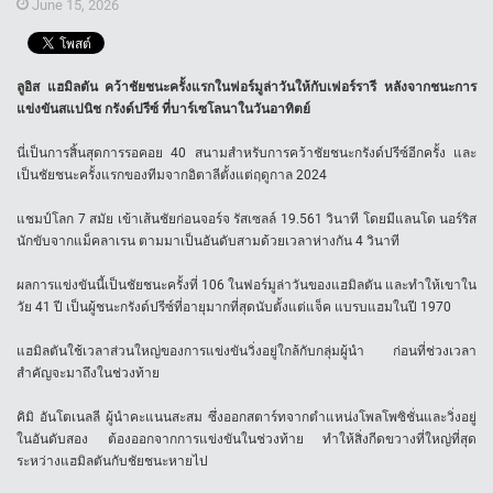
June 15, 2026
ลูอิส แฮมิลตัน คว้าชัยชนะครั้งแรกในฟอร์มูล่าวันให้กับเฟอร์รารี หลังจากชนะการ
แข่งขันสแปนิช กรังด์ปรีซ์ ที่บาร์เซโลนาในวันอาทิตย์
นี่เป็นการสิ้นสุดการรอคอย 40 สนามสำหรับการคว้าชัยชนะกรังด์ปรีซ์อีกครั้ง และ
เป็นชัยชนะครั้งแรกของทีมจากอิตาลีตั้งแต่ฤดูกาล 2024
แชมป์โลก 7 สมัย เข้าเส้นชัยก่อนจอร์จ รัสเซลล์ 19.561 วินาที โดยมีแลนโด นอร์ริส
นักขับจากแม็คลาเรน ตามมาเป็นอันดับสามด้วยเวลาห่างกัน 4 วินาที
ผลการแข่งขันนี้เป็นชัยชนะครั้งที่ 106 ในฟอร์มูล่าวันของแฮมิลตัน และทำให้เขาใน
วัย 41 ปี เป็นผู้ชนะกรังด์ปรีซ์ที่อายุมากที่สุดนับตั้งแต่แจ็ค แบรบแฮมในปี 1970
แฮมิลตันใช้เวลาส่วนใหญ่ของการแข่งขันวิ่งอยู่ใกล้กับกลุ่มผู้นำ ก่อนที่ช่วงเวลา
สำคัญจะมาถึงในช่วงท้าย
คิมิ อันโตเนลลี ผู้นำคะแนนสะสม ซึ่งออกสตาร์ทจากตำแหน่งโพลโพซิชั่นและวิ่งอยู่
ในอันดับสอง ต้องออกจากการแข่งขันในช่วงท้าย ทำให้สิ่งกีดขวางที่ใหญ่ที่สุด
ระหว่างแฮมิลตันกับชัยชนะหายไป