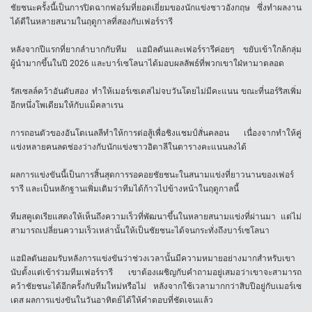
ชัยชนะครั้งนี้เป็นการปิดฉากฟอร์มที่ยอดเยี่ยมของนักแข่งชาวอังกฤษ ซึ่งทำผลงาน
ได้ดีในหลายสนามในฤดูกาลที่สองกับเฟอร์รารี
หลังจากปีแรกที่ยากลำบากกับทีม แฮมิลตันและเฟอร์รารีค่อยๆ ขยับเข้าใกล้กลุ่ม
ผู้นำมากขึ้นในปี 2026 และบาร์เซโลนาได้มอบผลลัพธ์ที่พวกเขาใฝ่หามาตลอด
รัสเซลล์คว้าอันดับสอง ทำให้เมอร์เซเดสไม่จบวันโดยไม่มีคะแนน ขณะที่นอร์ริสเพิ่ม
อีกหนึ่งโพเดียมให้กับแม็คลาเรน
การถอนตัวของอันโตเนลลีทำให้การต่อสู้เพื่อชิงแชมป์สั่นคลอน เนื่องจากทำให้คู่
แข่งหลายคนลดช่องว่างกับนักแข่งชาวอิตาลีในตารางคะแนนลงได้
ผลการแข่งขันนี้เป็นการสิ้นสุดการรอคอยชัยชนะในสนามแข่งที่ยาวนานของเฟอร์
รารี และเป็นหลักฐานเพิ่มเติมว่าทีมได้ก้าวไปข้างหน้าในฤดูกาลนี้
ทีมสคูเดเรียแสดงให้เห็นถึงความเร็วที่พัฒนาขึ้นในหลายสนามแข่งที่ผ่านมา แต่ไม่
สามารถเปลี่ยนความเร็วเหล่านั้นให้เป็นชัยชนะได้จนกระทั่งถึงบาร์เซโลนา
แฮมิลตันยอมรับหลังการแข่งขันว่าช่วงเวลานั้นมีความหมายอย่างมากสำหรับเขา
นับตั้งแต่เข้าร่วมทีมเฟอร์รารี เขาต้องเผชิญกับคำถามอยู่เสมอว่าเขาจะสามารถ
คว้าชัยชนะได้อีกครั้งกับทีมใหม่หรือไม่ หลังจากใช้เวลามากกว่าสิบปีอยู่กับเมอร์เซ
เดส ผลการแข่งขันในวันอาทิตย์ได้ให้คำตอบที่ชัดเจนแล้ว