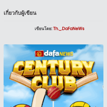
เกี่ยวกับผู้เขียน
เขียนโดย:
Th._.DaFaNeWs