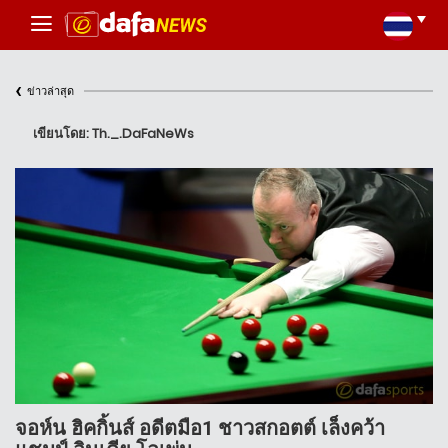
‹
ข่าวล่าสุด
เขียนโดย: Th._.DaFaNeWs
จอห์น ฮิคกิ้นส์ อดีตมือ1 ชาวสกอตต์ เล็งคว้า