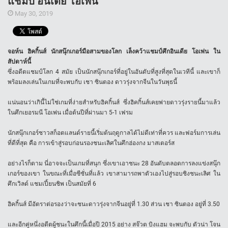
แชมป์ อินเดีย โอเพ่น
May 30, 2019
จอห์น ฮิคกิ้นส์ นักสนุ๊กเกอร์มือสามของโลก เล็งคว้าแชมป์ศึกอินเดีย โอเพ่น ใน
สัปดาห์นี้
ซึ่งอดีตแชมป์โลก 4 สมัย เป็นนักสนุ๊กเกอร์ที่อยู่ในอันดับที่สูงที่สุดในเวทีนี้ และเขาก็
พร้อมลงเล่นในเกมที่จะพบกับ เชา ซินตอง ดาวรุ่งจากจีนในวันพุธนี้
แน่นอนว่าเกินี้ไม่ใช่เกมที่ง่ายสำหรับฮิคกิ้นส์ ซึ่งฮิคกิ้นส์เคยพ่ายดาวรุ่งรายนี้มาแล้ว
ในศึกเยอรมนี โอเพ่น เมื่อต้นปีที่ผ่านมา 5-1 เฟรม
นักสนุ๊กเกอร์ชาวสก็อตแลนด์รายนี้เริ่มต้นฤดูกาลได้ไม่ดีเท่าที่ควร และฟอร์มการเล่น
ที่ดีที่สุด คือ การเข้าสู่รอบก่อนรองชนะเลิศในศึกฮ่องกง มาสเตอร์ส
อย่างไรก็ตาม นี่อาจจะเป็นเกมที่สนุก ซึ่งเขาเอาชนะ 28 อันดับตลอดการลงแข่งสนุ๊ก
เกอร์ของเขา ในขณะที่เมื่อซีซั่นที่แล้ว เขาสามารถพาตัวเองไปสู่รอบชิงชนะเลิศ ใน
ศึกเวิลด์ แชมเปี้ยนชิพ เป็นสมัยที่ 6
ฮิคกิ้นส์ มีอัตราต่อรองว่าจะชนะดาวรุ่งจากจีนอยู่ที่ 1.30 ส่วน เชา ซินตอง อยู่ที่ 3.50
และอีกคู่หนึ่งอดีตผู้ชนะในศึกนี้เมื่อปี 2015 อย่าง สจ๊วต บิงแฮม จะพบกับ ดัวน่า โจน