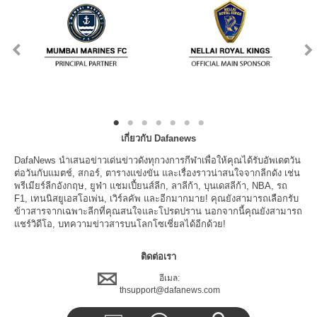
เกี่ยวกับ Dafanews
DafaNews นำเสนอข่าวเด่นข่าวดังทุกวงการกีฬาเพื่อให้คุณได้รับอัพเดตวัน
ต่อวันกับแมตช์, สกอร์, ตารางแข่งขัน และเรื่องราวน่าสนใจจากลีกดัง เช่น
พรีเมียร์ลีกอังกฤษ, ยูฟ่า แชมเปี้ยนส์ลีก, ลาลีก้า, บุนเดสลีก้า, NBA, รถ
F1, เทนนิสยูเอสโอเพ่น, เวิร์ลคัพ และอีกมากมาย! คุณยังสามารถเลือกรับ
ข้าวสารจากเฉพาะลีกที่คุณสนใจและโปรดปราน นอกจากนี้คุณยังสามารถ
แชร์วิดีโอ, บทความข่าวสารบนโลกโซเชี่ยลได้อีกด้วย!
ติดต่อเรา
อีเมล:
thsupport@dafanews.com