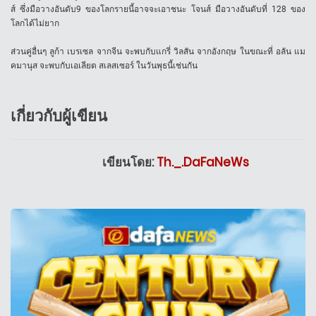
ส์ ซึ่งมือวางอันดับ9 ของโลกรายนี้อาจจะเอาชนะ โจนส์ มือวางอันดับที่ 128 ของ
โลกได้ไม่ยาก
ส่วนคู่อื่นๆ ลูก้า เบรเซล จากจีน จะพบกับแกรี่ วิลสัน จากอังกฤษ ในขณะที่ อลัน แม
คมานุส จะพบกับเอเลียต สเลสเซอร์ ในวันพุธนี้เช่นกัน
เกี่ยวกับผู้เขียน
เขียนโดย:
Th._.DaFaNeWs