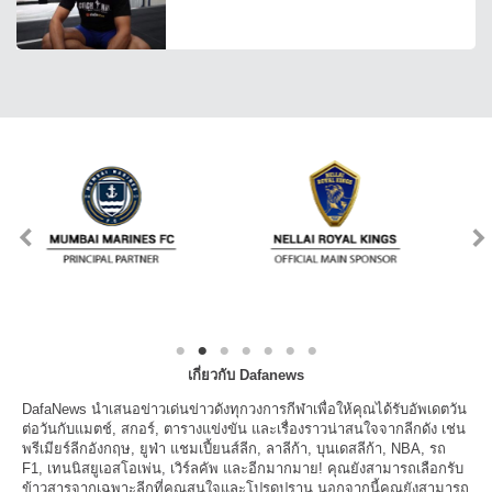
เกี่ยวกับ Dafanews
DafaNews นำเสนอข่าวเด่นข่าวดังทุกวงการกีฬาเพื่อให้คุณได้รับอัพเดตวัน
ต่อวันกับแมตช์, สกอร์, ตารางแข่งขัน และเรื่องราวน่าสนใจจากลีกดัง เช่น
พรีเมียร์ลีกอังกฤษ, ยูฟ่า แชมเปี้ยนส์ลีก, ลาลีก้า, บุนเดสลีก้า, NBA, รถ
F1, เทนนิสยูเอสโอเพ่น, เวิร์ลคัพ และอีกมากมาย! คุณยังสามารถเลือกรับ
ข้าวสารจากเฉพาะลีกที่คุณสนใจและโปรดปราน นอกจากนี้คุณยังสามารถ