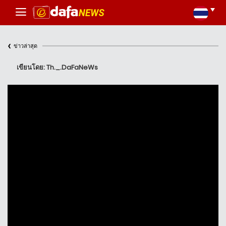
‹
ข่าวล่าสุด
เขียนโดย: Th._.DaFaNeWs