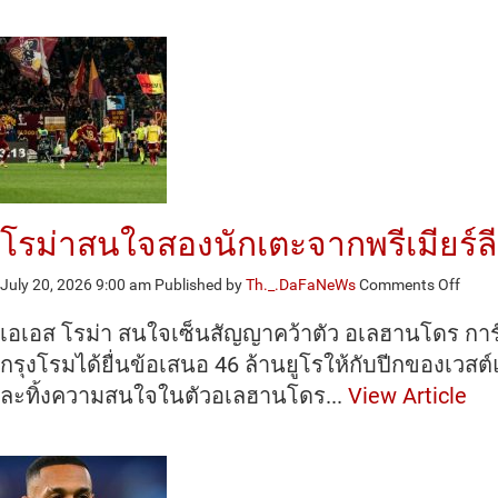
ที่
6
ของ
ฤดู
ที่
เบลเ
โรม่าสนใจสองนักเตะจากพรีเมียร์ล
on
July 20, 2026 9:00 am
Published by
Th._.DaFaNeWs
Comments Off
โรม่
า
เอเอส โรม่า สนใจเซ็นสัญญาคว้าตัว อเลฮานโดร การ
สนใจ
กรุงโรมได้ยื่นข้อเสนอ 46 ล้านยูโรให้กับปีกของเวสต
สอง
ละทิ้งความสนใจในตัวอเลฮานโดร...
View Article
นัก
เตะ
จาก
พรีเมี
ลีก