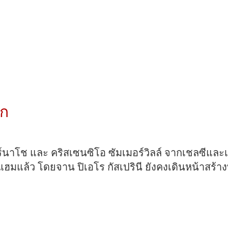
กาล
ยียม
ีก
์นาโช และ คริสเซนซิโอ ซัมเมอร์วิลล์ จากเชลซีแล
์แฮมแล้ว โดยจาน ปิเอโร กัสเปรินี ยังคงเดินหน้าสร้
ยร์