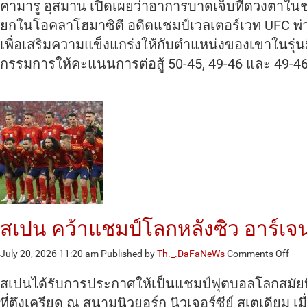
สมา
คามารู อุสมาน เปิดเผยว่าอาการบาดเจ็บที่ดวงตาใน
โทษ
ยกในโอคลาโฮมาซิตี อดีตแชมป์เวลเตอร์เวท UFC พ่า
โดน
เพื่อเสริมความแข็งแกร่งให้กับตำแหน่งของเขาในรุ่น
ต่อย
ตา
กรรมการให้คะแนนการต่อสู้ 50-45, 49-46 และ 49-46 
ทำ
ฟอร์ม
รวน
สเปน คว้าแชมป์โลกหลังซิว อาร์เจน
on
July 20, 2026 11:20 am
Published by
Th._.DaFaNeWs
Comments Off
สเป
คว้า
สเปนได้รับการประกาศให้เป็นแชมป์ฟุตบอลโลกสมัยที
แชม
ที่ตึงเครียด ณ สนามนิวยอร์ก นิวเจอร์ซีย์ สเตเดียม เ