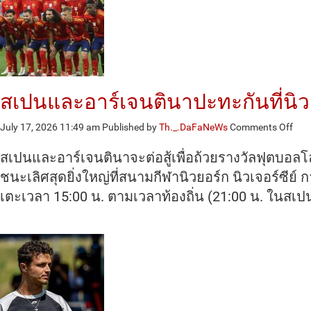
สเปนและอาร์เจนตินาปะทะกันที่นิวยอ
on
July 17, 2026 11:49 am
Published by
Th._.DaFaNeWs
Comments Off
สเป
และ
สเปนและอาร์เจนตินาจะต่อสู้เพื่อถ้วยรางวัลฟุตบอ
อาร์
ชนะเลิศสุดยิ่งใหญ่ที่สนามกีฬานิวยอร์ก นิวเจอร์ซีย์
ปะท
เตะเวลา 15:00 น. ตามเวลาท้องถิ่น (21:00 น. ในสเปน
กัน
ที่
นิวย
นิวเ
ย์
เพื่อ
ชิง
ถ้วย
แชม