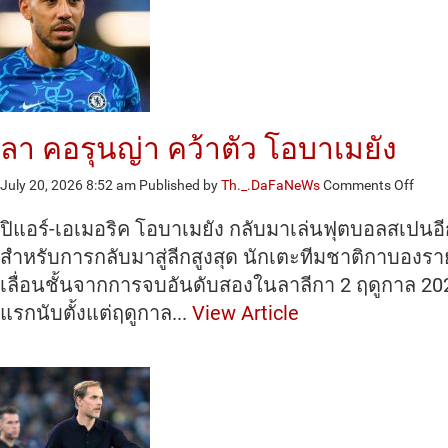
ลา คอรุนญ่า คว้าตัว โอบาเมยัง
on
July 20, 2026 8:52 am
Published by
Th._.DaFaNeWs
Comments Off
ลา
คอ
ปิแอร์-เอเมอริค โอบาเมยัง กลับมาเล่นฟุตบอลสเปนอีกคร
รุน
สำหรับการกลับมาสู่ลีกสูงสุด นักเตะทีมชาติกาบองราย
ญ่า
เลื่อนชั้นจากการจบอันดับสองในลาลีกา 2 ฤดูกาล 202
คว้า
ตัว
แรกนับตั้งแต่ฤดูกาล...
View Article
โอ
บา
เม
ยัง