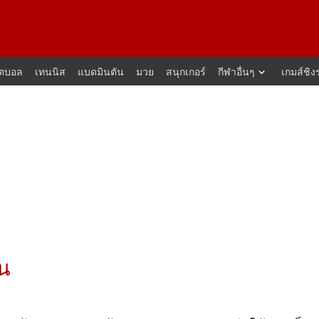
็ตบอล
เทนนิส
แบดมินตัน
มวย
สนุกเกอร์
กีฬาอื่นๆ
เกมส์ชิง
น