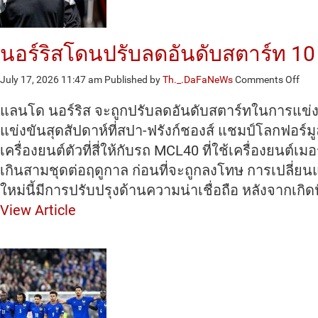
โลก
นอร์ริสโดนปรับลดอันดับสตาร์ท 10
on
July 17, 2026 11:47 am
Published by
Th._.DaFaNeWs
Comments Off
นอร์
ริ
แลนโด นอร์ริส จะถูกปรับลดอันดับสตาร์ทในการแข่งข
ส
แข่งขันสุดสัปดาห์ที่สปา-ฟรังก์ชองส์ แชมป์โลกฟอร์มู
โดน
เครื่องยนต์ตัวที่สี่ให้กับรถ MCL40 ที่ใช้เครื่องยนต
ปรับ
ลด
เกินสามชุดต่อฤดูกาล ก่อนที่จะถูกลงโทษ การเปลี่ยนแปล
อันด
ใหม่นี้มีการปรับปรุงด้านความน่าเชื่อถือ หลังจาก
สตา
10
View Article
ตำแ
ใน
การ
แข่ง
ขัน
กรัง
ด์