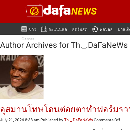
ข่าว
คะแนนสด
สตรีมสด
ฟุตบอล
บาสเก
Games
Author Archives for Th._.DaFaNeWs
อุสมานโทษโดนต่อยตาทำฟอร์มรว
on
July 21, 2026 8:38 am
Published by
Th._.DaFaNeWs
Comments Off
อุ