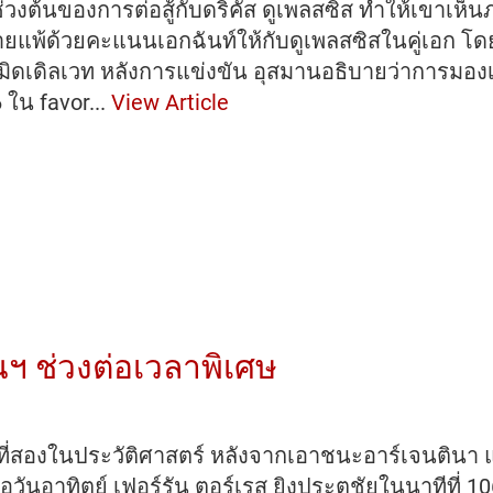
น
ช่วงต้นของการต่อสู้กับดริคัส ดูเพลสซิส ทำให้เขา
ยแพ้ด้วยคะแนนเอกฉันท์ให้กับดูเพลสซิสในคู่เอก โด
มิดเดิลเวท หลังการแข่งขัน อุสมานอธิบายว่าการมองเห
ใน favor...
View Article
ฯ ช่วงต่อเวลาพิเศษ
น
่สองในประวัติศาสตร์ หลังจากเอาชนะอาร์เจนตินา แ
ป์
มื่อวันอาทิตย์ เฟอร์รัน ตอร์เรส ยิงประตูชัยในนาทีที