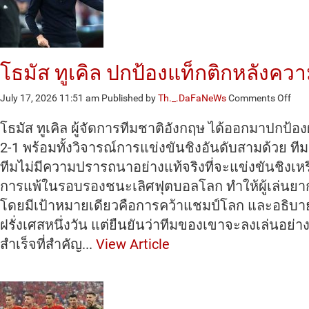
โธมัส ทูเคิล ปกป้องแท็กติกหลังค
on
July 17, 2026 11:51 am
Published by
Th._.DaFaNeWs
Comments Off
โธม
ทู
โธมัส ทูเคิล ผู้จัดการทีมชาติอังกฤษ ได้ออกมาปกป้
เคิล
2-1 พร้อมทั้งวิจารณ์การแข่งขันชิงอันดับสามด้วย ที
ปกป
ทีมไม่มีความปรารถนาอย่างแท้จริงที่จะแข่งขันชิ
แท็ก
ติก
การแพ้ในรอบรองชนะเลิศฟุตบอลโลก ทำให้ผู้เล่นยากที
หลั
โดยมีเป้าหมายเดียวคือการคว้าแชมป์โลก และอธิบายว่า
วาม
พ่าย
ฝรั่งเศสหนึ่งวัน แต่ยืนยันว่าทีมของเขาจะลงเล่นอย่
แพ้
สำเร็จที่สำคัญ...
View Article
ใน
รอบ
รอง
ชน
เลิศ