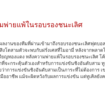
วามพ่ายแพ้ในรอบรองชนะเลิศ
ัส
องผลงานของทีมที่ผ่านเข้ามาถึงรอบรองชนะเลิศฟุตบอล
มสิงโตสามตัวจะพบกับฝรั่งเศสที่ไมอามี่ หลังจากพลาดโ
้อง
งเหรียญทองแดง หลังความพ่ายแพ้ในรอบรองชนะเลิศ 
่จะกระตุ้นตัวเองสำหรับการแข่งขันชิงอันดับสาม ทูเค
งค
การแข่งขันชิงอันดับสามเป็นภาระที่ไม่ต้องการ เขายั
างมืออาชีพ แม้จะผิดหวังกับผลการแข่งขัน แต่ทูเคิลยั
ะ