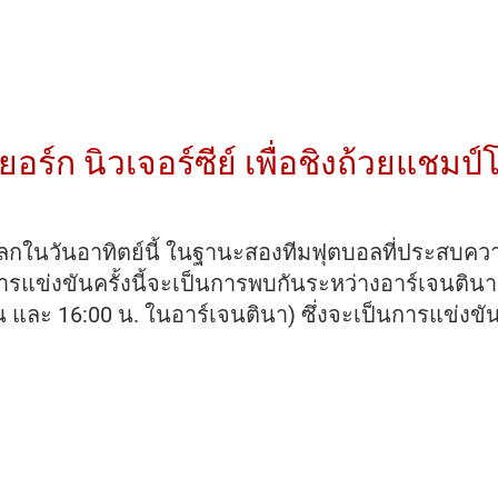
ร์ก นิวเจอร์ซีย์ เพื่อชิงถ้วยแชมป์
น
ลโลกในวันอาทิตย์นี้ ในฐานะสองทีมฟุตบอลที่ประสบค
เจนตินา
 การแข่งขันครั้งนี้จะเป็นการพบกันระหว่างอาร์เจนติน
ะ
 และ 16:00 น. ในอาร์เจนตินา) ซึ่งจะเป็นการแข่งขันน
อร์ก
จอร์ซี
ป์