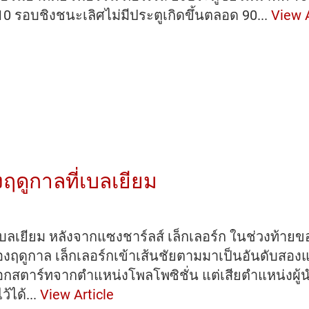
10 รอบชิงชนะเลิศไม่มีประตูเกิดขึ้นตลอด 90...
View A
ฯ
า
ษ
งฤดูกาลที่เบลเยียม
์เบลเยียม หลังจากแซงชาร์ลส์ เล็กเลอร์ก ในช่วงท้าย
ของฤดูกาล เล็กเลอร์กเข้าเส้นชัยตามมาเป็นอันดับสอ
ี ออกสตาร์ทจากตำแหน่งโพลโพซิชั่น แต่เสียตำแหน่งผู้
ชนะ
้ได้...
View Article