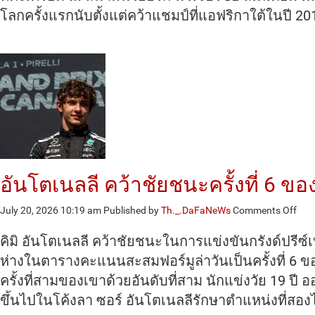
โลก
โลกครั้งแรกนับตั้งแต่คว้าแชมป์ที่แอฟริกาใต้ในปี 20
หลัง
ซิว
อาร์
เจน
ช่วง
ต่อ
เวล
พิเศ
อันโตเนลลี คว้าชัยชนะครั้งที่ 6 ขอ
on
July 20, 2026 10:19 am
Published by
Th._.DaFaNeWs
Comments Off
อัน
โต
คิมิ อันโตเนลลี คว้าชัยชนะในการแข่งขันกรังด์ปรีซ
เนล
ห่างในตารางคะแนนสะสมฟอร์มูล่าวันเป็นครั้งที่ 6 
ลี
ครั้งที่สามของเขาด้วยอันดับที่สาม นักแข่งวัย 19 ป
คว้า
ชัย
ขึ้นไปในโค้งลา ซอร์ อันโตเนลลีรักษาตำแหน่งที่สองไว
ครั้ง