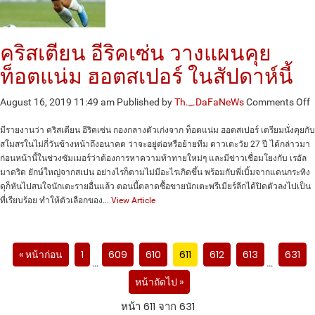
คริสเตียน อีริคเซ่น วางแผนคุย
ท็อตแน่ม ฮอตสเปอร์ ในสัปดาห์นี้
o
August 16, 2019 11:49 am
Published by
Th._.DaFaNeWs
Comments Off
ค
อี
มีรายงานว่า คริสเตียน อีริคเซ่น กองกลางตัวเก่งจาก ท็อตแน่ม ฮอตสเปอร์ เตรียมนั่งคุยกับ
ริ
สโมสรในไม่กี่วันข้างหน้าถึงอนาคต ว่าจะอยู่ต่อหรือย้ายทีม ดาวเตะวัย 27 ปี ได้กล่าวมา
ก่อนหน้านี้ในช่วงซัมเมอร์ว่าต้องการหาความท้าทายใหม่ๆ และมีข่าวเชื่อมโยงกับ เรอัล
เ
มาดริด ยักษ์ใหญ่จากสเปน อย่างไรก็ตามไม่มีอะไรเกิดขึ้น พร้อมกับพี่เบิ้มจากแดนกระทิง
ดุก็หันไปสนใจนักเตะรายอื่นแล้ว ตอนนี้ตลาดซื้อขายนักเตะพรีเมียร์ลีกได้ปิดตัวลงไปเป็น
ค
ที่เรียบร้อย ทำให้ตัวเลือกของ...
View Article
ท
แ
« หน้าก่อน
1
609
610
611
612
613
631
…
…
เ
หน้าถัดไป »
ส
หน้า 611 จาก 631
นี