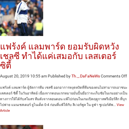
ที
จ
ก
แ
เ
ต
แฟร้งค์ แลมพาร์ด ยอมรับผิดหวัง
ช
เชลซี ทำได้แค่เสมอกับ เลสเตอร์
เ
ซิตี้
ล
o
August 20, 2019 10:55 am
Published by
Th._.DaFaNeWs
Comments Off
แ
แฟร้งค์ แลมพาร์ด ผู้จัดการทีม เชลซี ออกอาการหงุดหงิดที่ทีมของตนไม่สามารถเอาชนะ
พ
เลสเตอร์ ซิตี้ ในวันอาทิตย์ เนื่องจากตอนแรกหมายมั่นปั้นมือว่าจะเก็บชัยในเกมอย่างเป็น
ทางการให้ได้กับสโมสร ทีมดังจากลอนดอน แพ้ไปก่อนในเกมเปิดฤดูกาลพรีเมียร์ลีก ที่บุก
ย
ไปพ่าย แมนเชสเตอร์ ยูไนเต็ด 0-4 ก่อนที่แพ้ให้กับ ลิเวอร์พูล ใน ยูฟ่า ซูเปอร์คัพ...
View
ผ
Article
ห
เ
ซ