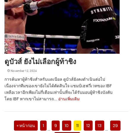
ดูบัวส์ ยังไม่เลือกผู้ท้าชิง
November 12, 2024
การค้นหาผู้ท้าชิงสำหรับแดเนียล ดูบัวส์ยังคงดำเนินต่อไป
เนื่องจากทีมของเขายังไม่ได้ตัดสินใจ แชมป์เฮฟวี่เวทของ IBF
เหลือเวลาอีกเพียงไม่กี่เดือนเท่านั้นที่จะได้รับมอบผู้ท้าชิงบังคับ
โดย IBF หากเขาไม่สามารถ...
อ่านเพิ่มเติม
« หน้าก่อน
1
9
10
11
12
13
29
…
…