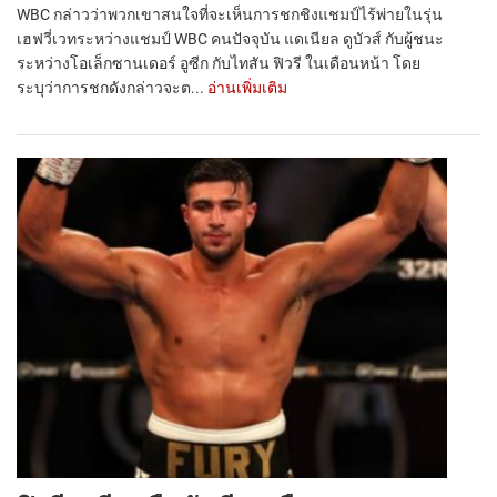
WBC กล่าวว่าพวกเขาสนใจที่จะเห็นการชกชิงแชมป์ไร้พ่ายในรุ่น
เฮฟวี่เวทระหว่างแชมป์ WBC คนปัจจุบัน แดเนียล ดูบัวส์ กับผู้ชนะ
ระหว่างโอเล็กซานเดอร์ อูซีก กับไทสัน ฟิวรี ในเดือนหน้า โดย
ระบุว่าการชกดังกล่าวจะต...
อ่านเพิ่มเติม