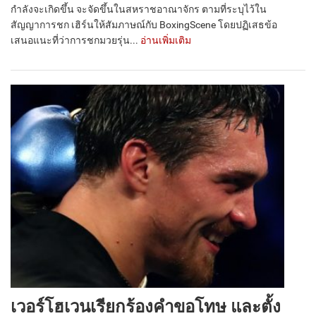
กำลังจะเกิดขึ้น จะจัดขึ้นในสหราชอาณาจักร ตามที่ระบุไว้ใน
สัญญาการชก เฮิร์นให้สัมภาษณ์กับ BoxingScene โดยปฏิเสธข้อ
เสนอแนะที่ว่าการชกมวยรุ่น...
อ่านเพิ่มเติม
เวอร์โฮเวนเรียกร้องคำขอโทษ และตั้ง