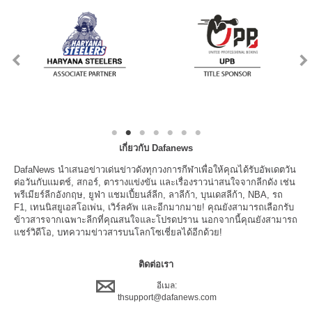
เกี่ยวกับ Dafanews
DafaNews นำเสนอข่าวเด่นข่าวดังทุกวงการกีฬาเพื่อให้คุณได้รับอัพเดตวัน
ต่อวันกับแมตช์, สกอร์, ตารางแข่งขัน และเรื่องราวน่าสนใจจากลีกดัง เช่น
พรีเมียร์ลีกอังกฤษ, ยูฟ่า แชมเปี้ยนส์ลีก, ลาลีก้า, บุนเดสลีก้า, NBA, รถ
F1, เทนนิสยูเอสโอเพ่น, เวิร์ลคัพ และอีกมากมาย! คุณยังสามารถเลือกรับ
ข้าวสารจากเฉพาะลีกที่คุณสนใจและโปรดปราน นอกจากนี้คุณยังสามารถ
แชร์วิดีโอ, บทความข่าวสารบนโลกโซเชี่ยลได้อีกด้วย!
ติดต่อเรา
อีเมล:
thsupport@dafanews.com