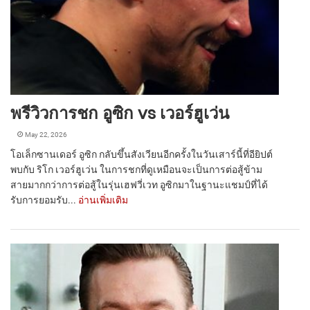
พรีวิวการชก อูซิก vs เวอร์ฮูเว่น
May 22, 2026
โอเล็กซานเดอร์ อูซิก กลับขึ้นสังเวียนอีกครั้งในวันเสาร์นี้ที่อียิปต์
พบกับ ริโก เวอร์ฮูเว่น ในการชกที่ดูเหมือนจะเป็นการต่อสู้ข้าม
สายมากกว่าการต่อสู้ในรุ่นเฮฟวี่เวท อูซิกมาในฐานะแชมป์ที่ได้
รับการยอมรับ...
อ่านเพิ่มเติม