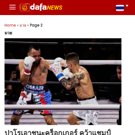
Home
»
มวย
»
Page 2
มวย
ปาโรเอาชนะคร็อกเกอร์ คว้าแชมป์