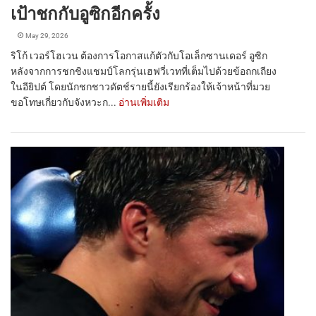
เป้าชกกับอูซิกอีกครั้ง
May 29, 2026
ริโก้ เวอร์โฮเวน ต้องการโอกาสแก้ตัวกับโอเล็กซานเดอร์ อูซิก
หลังจากการชกชิงแชมป์โลกรุ่นเฮฟวี่เวทที่เต็มไปด้วยข้อถกเถียง
ในอียิปต์ โดยนักชกชาวดัตช์รายนี้ยังเรียกร้องให้เจ้าหน้าที่มวย
ขอโทษเกี่ยวกับจังหวะก...
อ่านเพิ่มเติม