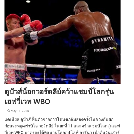
ดูบัวส์น็อกวอร์ดลีย์คว้าแชมป์โลกรุ่น
เฮฟวี่เวท WBO
May 11, 2026
แดเนียล ดูบัวส์ ฟื้นตัวจากการโดนชกล้มสองครั้งในช่วงต้นยก
ก่อนจะหยุดฟาบิโอ วอร์ดลีย์ ในยกที่ 11 และคว้าแชมป์โลกรุ่นเฮฟ
วี่เวท WBO มาครองได้ที่สนามโคออป ไลฟ์ อารีน่า เมื่อคืนวันเสาร์