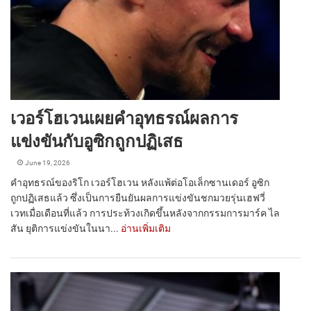
เวอร์โฮเวนเผยคำอุทธรณ์ผลการ
แข่งขันกับอูซิกถูกปฏิเสธ
June 19, 2026
คำอุทธรณ์ของริโก เวอร์โฮเวน หลังแพ้ต่อโอเล็กซานเดอร์ อูซิก
ถูกปฏิเสธแล้ว ซึ่งเป็นการยืนยันผลการแข่งขันชกมวยรุ่นเฮฟวี่
เวทเมื่อเดือนที่แล้ว การประท้วงเกิดขึ้นหลังจากกรรมการมาร์ค ไล
สัน ยุติการแข่งขันในนา...
อ่านเพิ่มเติม