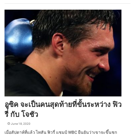
อูซิค จะเป็นคนสุดท้ายที่ขั้นระหว่าง ฟิว
รี่ กับ โจชัว
June 18, 2020
เมื่อสัปดาห์ที่แล้ว ไทสัน ฟิวรี่ แชมป์ WBC ยืนยันว่าเขาจะขึ้นชก