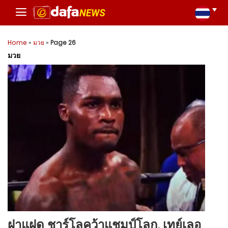
Home
»
มวย
»
Page 26
มวย
ฝาแฝด ชาร์โลคว้าแชมป์โลก, เทย์เลอ