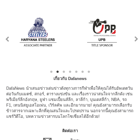
เกี่ยวกับ Dafanews
DafaNews นำเสนอข่าวเด่นข่าวดังทุกวงการกีฬาเพื่อให้คุณได้รับอัพเดตวัน
ต่อวันกับแมตช์, สกอร์, ตารางแข่งขัน และเรื่องราวน่าสนใจจากลีกดัง เช่น
พรีเมียร์ลีกอังกฤษ, ยูฟ่า แชมเปี้ยนส์ลีก, ลาลีก้า, บุนเดสลีก้า, NBA, รถ
F1, เทนนิสยูเอสโอเพ่น, เวิร์ลคัพ และอีกมากมาย! คุณยังสามารถเลือกรับ
ข้าวสารจากเฉพาะลีกที่คุณสนใจและโปรดปราน นอกจากนี้คุณยังสามารถ
แชร์วิดีโอ, บทความข่าวสารบนโลกโซเชี่ยลได้อีกด้วย!
ติดต่อเรา