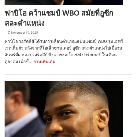
ฟาบิโอ คว้าแชมป์ WBO สมัยที่อูซีก
สละตำแหน่ง
November 19, 2025
ฟาบิโอ วอร์ดลีย์ ได้รับการเลื่อนตำแหน่งเป็นแชมป์ WBO รุ่นเฮฟวี่
เวทเต็มตัว หลังจากที่โอเล็กซานเดอร์ อูซีก สละตำแหน่งไปเมื่อวัน
จันทร์ที่ผ่านมา วอร์ดลีย์ ซึ่งเอาชนะโจเซฟ ปาร์กเกอร์ ในเดือน
ตุลาคม เพื่อขึ้...
อ่านเพิ่มเติม