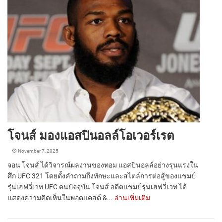
โจนส์ มองแอสปินอลล์โอเวอร์เรต
November 7, 2025
จอน โจนส์ ได้วิจารณ์ผลงานของทอม แอสปินอลล์อย่างรุนแรงใน
ศึก UFC 321 โดยตั้งคำถามถึงทักษะและสไตล์การต่อสู้ของแชมป์
รุ่นเฮฟวี่เวท UFC คนปัจจุบัน โจนส์ อดีตแชมป์รุ่นเฮฟวี่เวท ได้
แสดงความคิดเห็นในพอดแคสต์ &...
อ่านเพิ่มเติม