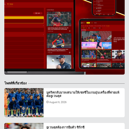
โพสต์ที่เกี่ยวข้อง
มูดริคกลับมาลงสนามให้เชลซีในเกมอุ่นเครื่องที่พ่ายแพ้
ต่อยูเวนตุส
August 6, 2026
ยูเวนตุสต้องการยืมตัว ซิร์กซี