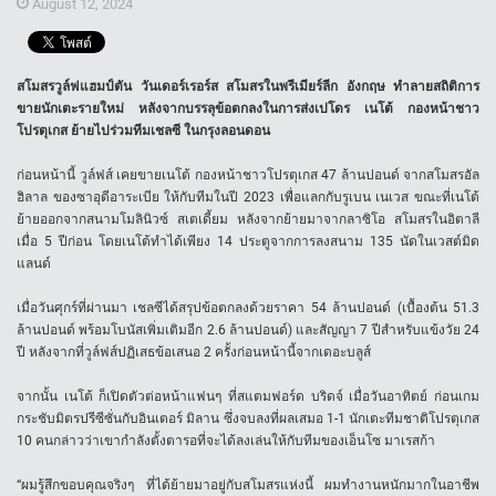
August 12, 2024
สโมสรวูล์ฟแฮมป์ตัน วันเดอร์เรอร์ส สโมสรในพรีเมียร์ลีก อังกฤษ ทำลายสถิติการ
ขายนักเตะรายใหม่ หลังจากบรรลุข้อตกลงในการส่งเปโดร เนโต้ กองหน้าชาว
โปรตุเกส ย้ายไปร่วมทีมเชลซี ในกรุงลอนดอน
ก่อนหน้านี้ วูล์ฟส์ เคยขายเนโต้ กองหน้าชาวโปรตุเกส 47 ล้านปอนด์ จากสโมสรอัล
ฮิลาล ของซาอุดีอาระเบีย ให้กับทีมในปี 2023 เพื่อแลกกับรูเบน เนเวส ขณะที่เนโต้
ย้ายออกจากสนามโมลินิวซ์ สเตเดี้ยม หลังจากย้ายมาจากลาซิโอ สโมสรในอิตาลี
เมื่อ 5 ปีก่อน โดยเนโต้ทำได้เพียง 14 ประตูจากการลงสนาม 135 นัดในเวสต์มิด
แลนด์
เมื่อวันศุกร์ที่ผ่านมา เชลซีได้สรุปข้อตกลงด้วยราคา 54 ล้านปอนด์ (เบื้องต้น 51.3
ล้านปอนด์ พร้อมโบนัสเพิ่มเติมอีก 2.6 ล้านปอนด์) และสัญญา 7 ปีสำหรับแข้งวัย 24
ปี หลังจากที่วูล์ฟส์ปฏิเสธข้อเสนอ 2 ครั้งก่อนหน้านี้จากเดอะบลูส์
จากนั้น เนโต้ ก็เปิดตัวต่อหน้าแฟนๆ ที่สแตมฟอร์ด บริดจ์ เมื่อวันอาทิตย์ ก่อนเกม
กระชับมิตรปรีซีซั่นกับอินเตอร์ มิลาน ซึ่งจบลงที่ผลเสมอ 1-1 นักเตะทีมชาติโปรตุเกส
10 คนกล่าวว่าเขากำลังตั้งตารอที่จะได้ลงเล่นให้กับทีมของเอ็นโซ มาเรสก้า
“ผมรู้สึกขอบคุณจริงๆ ที่ได้ย้ายมาอยู่กับสโมสรแห่งนี้ ผมทำงานหนักมากในอาชีพ