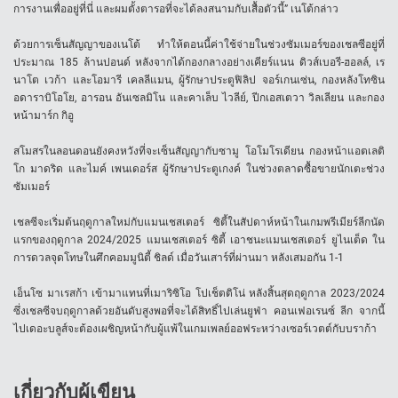
การงานเพื่ออยู่ที่นี่ และผมตั้งตารอที่จะได้ลงสนามกับเสื้อตัวนี้” เนโต้กล่าว
ด้วยการเซ็นสัญญาของเนโต้ ทำให้ตอนนี้ค่าใช้จ่ายในช่วงซัมเมอร์ของเชลซีอยู่ที่
ประมาณ 185 ล้านปอนด์ หลังจากได้กองกลางอย่างเคียร์แนน ดิวส์เบอรี-ฮอลล์, เร
นาโต เวก้า และโอมารี เคลลีแมน, ผู้รักษาประตูฟิลิป จอร์เกนเซ่น, กองหลังโทซิน
อดาราบิโอโย, อารอน อันเซลมิโน และคาเล็บ ไวลีย์, ปีกเอสเตวา วิลเลียน และกอง
หน้ามาร์ก กิอู
สโมสรในลอนดอนยังคงหวังที่จะเซ็นสัญญากับซามู โอโมโรเดียน กองหน้าแอตเลติ
โก มาดริด และไมค์ เพนเดอร์ส ผู้รักษาประตูเกงค์ ในช่วงตลาดซื้อขายนักเตะช่วง
ซัมเมอร์
เชลซีจะเริ่มต้นฤดูกาลใหม่กับแมนเชสเตอร์ ซิตี้ในสัปดาห์หน้าในเกมพรีเมียร์ลีกนัด
แรกของฤดูกาล 2024/2025 แมนเชสเตอร์ ซิตี้ เอาชนะแมนเชสเตอร์ ยูไนเต็ด ใน
การดวลจุดโทษในศึกคอมมูนิตี้ ชิลด์ เมื่อวันเสาร์ที่ผ่านมา หลังเสมอกัน 1-1
เอ็นโซ มาเรสก้า เข้ามาแทนที่เมาริซิโอ โปเช็ตติโน่ หลังสิ้นสุดฤดูกาล 2023/2024
ซึ่งเชลซีจบฤดูกาลด้วยอันดับสูงพอที่จะได้สิทธิ์ไปเล่นยูฟ่า คอนเฟอเรนซ์ ลีก จากนี้
ไปเดอะบลูส์จะต้องเผชิญหน้ากับผู้แพ้ในเกมเพลย์ออฟระหว่างเซอร์เวตต์กับบราก้า
เกี่ยวกับผู้เขียน