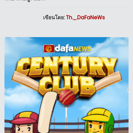
เขียนโดย:
Th._.DaFaNeWs