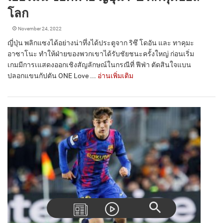
โลก
November 24, 2022
ญี่ปุ่น พลิกแซงได้อย่างน่าทึ่งได้ประตูจาก ริซึ โดอัน และ ทาคุมะ
อาซาโนะ ทำให้ฝ่ายของพวกเขาได้รับชัยชนะครั้งใหญ่ ก่อนเริ่ม
เกมมีการเแสดงออกเชิงสัญลักษณ์ในกรณีที่ ฟีฟ่า ตัดสินใจแบน
ปลอกแขนกัปตัน ONE Love ...
อ่านเพิ่มเติม