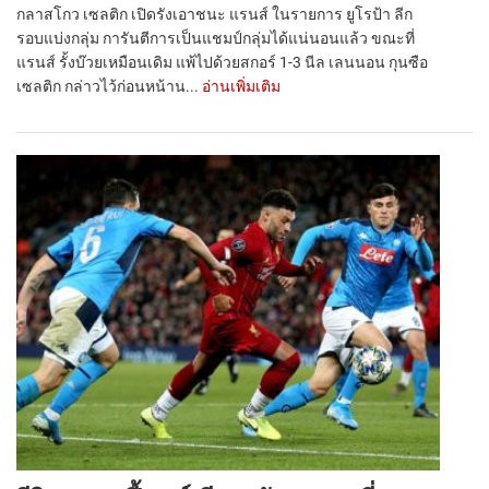
กลาสโกว เซลติก เปิดรังเอาชนะ แรนส์ ในรายการ ยูโรป้า ลีก
รอบแบ่งกลุ่ม การันตีการเป็นแชมป์กลุ่มได้แน่นอนแล้ว ขณะที่
แรนส์ รั้งบ๊วยเหมือนเดิม แพ้ไปด้วยสกอร์ 1-3 นีล เลนนอน กุนซือ
เซลติก กล่าวไว้ก่อนหน้าน...
อ่านเพิ่มเติม