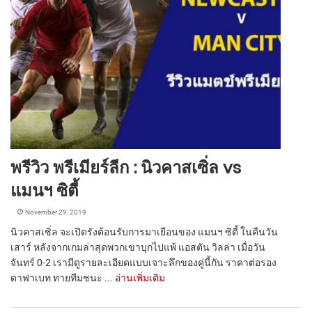
พรีวิว พรีเมียร์ลีก : นิวคาสเซิ่ล vs
แมนฯ ซิตี้
November 29, 2019
นิวคาสเซิ่ล จะเปิดรังต้อนรับการมาเยือนของ แมนฯ ซิตี้ ในคืนวัน
เสาร์ หลังจากเกมล่าสุดพวกเขาบุกไปแพ้ แอสตัน วิลล่า เมื่อวัน
จันทร์ 0-2 เรามีดูรายละเอียดแบบเจาะลึกของคู่นี้กัน ราคาต่อรอง
ดาฟาเบท ทายทีมชนะ ...
อ่านเพิ่มเติม