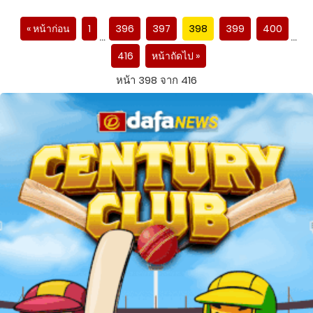
« หน้าก่อน
1
396
397
398
399
400
…
…
416
หน้าถัดไป »
หน้า 398 จาก 416