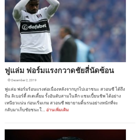
ฟูแล่ม ฟอร์มแรงกวาดชัยสี่นัดซ้อน
December 2, 2019
ฟูแล่ม ฟอร์มร้อนแรงต่อเนื่องหลังจากบุกไปเอาชนะ สวอนซี ได้ถึง
ถิ่น ลิเบอร์ตี้ สเตเดี้ยม รั้งอันดับสามในลีก แชมเปี้ยนชิพ ได้อย่าง
เหนียวแน่น ก่อนเริ่มเกม สวอนซี พยายามดิ้นรนอย่างหนักที่จะ
กลับมาเก็บชัยชนะใ...
อ่านเพิ่มเติม