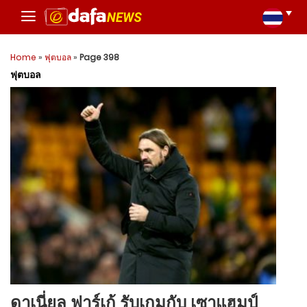
Home
»
ฟุตบอล
»
Page 398
ฟุตบอล
ดาเนี่ยล ฟาร์เก้ รับเกมกับ เซาแฮมป์