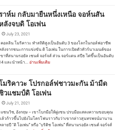
ราห์ม กลับมายืนหนึ่งเหนือ จอห์นสัน
หลังจบดิ โอเพ่น
July 23, 2021
คอลลิน โมริคาวะ ทำสถิติสูงเป็นอันดับ 3 ของโลกในกอล์ฟอาชีพ
หลังจากชนะการแข่งขัน ดิ โอเพ่น ในการเปิดตัวทัวร์นาเมนต์ของ
เขาที่สนามรอยัล เซนต์ จอร์จส์ ส่วน จอร์แดน สปีธ ไต่ขึ้นเป็นอันดับ
14 และนำหน้า...
อ่านเพิ่มเติม
โมริคาวะ โปรกอล์ฟชาวมะกัน ม้ามืด
ซิวแชมป์ดิ โอเพ่น
July 21, 2021
แซนวิช, อังกฤษ – เขาโบกมือให้ฝูงชน ปรบมือแสดงความขอบคุณ
แล้วก้าวขึ้นไปยังไมโครโฟนราวกับว่าเขากล่าวสุนทรพจน์มานาน
หลายปี “ดิ โอเพ่น” หรือ “บริติช โอเพ่น” ที่สนามรอยัล เซนต์ จอร์จส์