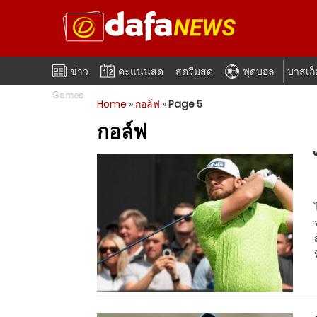
ข่าว
คะแนนสด
สตรีมสด
ฟุตบอล
บาสเก
Games
Home
»
กอล์ฟ
»
Page 5
กอล์ฟ