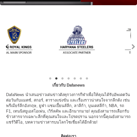
เกี่ยวกับ Dafanews
DafaNews นำเสนอข่าวเด่นข่าวดังทุกวงการกีฬาเพื่อให้คุณได้รับอัพเดตวัน
ต่อวันกับแมตช์, สกอร์, ตารางแข่งขัน และเรื่องราวน่าสนใจจากลีกดัง เช่น
พรีเมียร์ลีกอังกฤษ, ยูฟ่า แชมเปี้ยนส์ลีก, ลาลีก้า, บุนเดสลีก้า, NBA, รถ
F1, เทนนิสยูเอสโอเพ่น, เวิร์ลคัพ และอีกมากมาย! คุณยังสามารถเลือกรับ
ข้าวสารจากเฉพาะลีกที่คุณสนใจและโปรดปราน นอกจากนี้คุณยังสามารถ
แชร์วิดีโอ, บทความข่าวสารบนโลกโซเชี่ยลได้อีกด้วย!
ติดต่อเรา