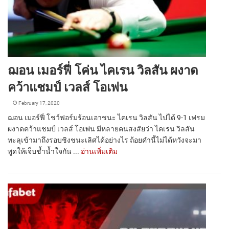
ฌอน เมอร์ฟี่ โค่น ไคเรน วิลสัน ผงาด
คว้าแชมป์ เวลส์ โอเพ่น
February 17, 2020
ฌอน เมอร์ฟี่ โชว์ฟอร์มร้อนเอาชนะ ไคเรน วิลสัน ไปได้ 9-1 เฟรม
ผงาดคว้าแชมป์ เวลส์ โอเพ่น มีหลายคนสงสัยว่า ไคเรน วิลสัน
ทะลุเข้ามาถึงรอบชิงชนะเลิศได้อย่างไร ถ้อยคำนี้ไม่ได้หวังจะมา
พูดให้เจ็บช้ำน้ำใจกัน ...
อ่านเพิ่มเติม