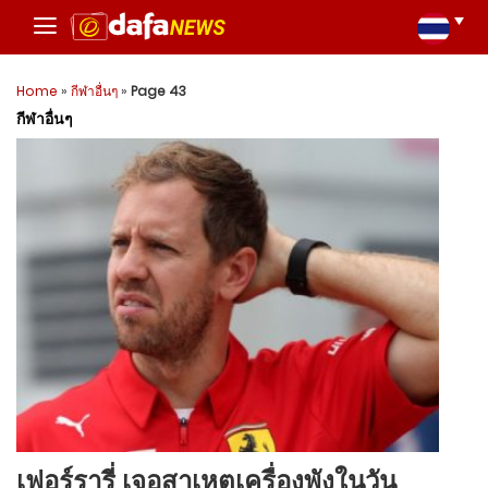
Home
»
กีฬาอื่นๆ
»
Page 43
กีฬาอื่นๆ
เฟอร์รารี่ เจอสาเหตุเครื่องพังในวัน