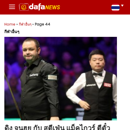
Home
»
กีฬาอื่นๆ
»
Page 44
กีฬาอื่นๆ
ดิง จุนฮุย กับ สตีเฟ่น แม็คไกวร์ ตีตั๋ว