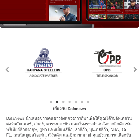
เกี่ยวกับ Dafanews
DafaNews นำเสนอข่าวเด่นข่าวดังทุกวงการกีฬาเพื่อให้คุณได้รับอัพเดตวัน
ต่อวันกับแมตช์, สกอร์, ตารางแข่งขัน และเรื่องราวน่าสนใจจากลีกดัง เช่น
พรีเมียร์ลีกอังกฤษ, ยูฟ่า แชมเปี้ยนส์ลีก, ลาลีก้า, บุนเดสลีก้า, NBA, รถ
F1, เทนนิสยูเอสโอเพ่น, เวิร์ลคัพ และอีกมากมาย! คุณยังสามารถเลือกรับ