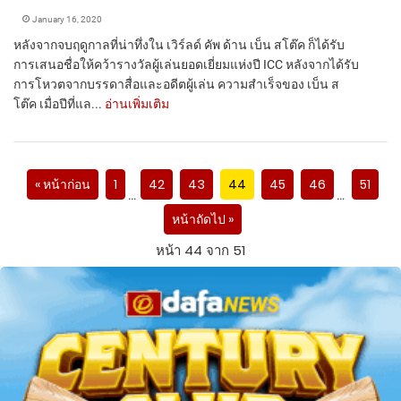
January 16, 2020
หลังจากจบฤดูกาลที่น่าทึ่งใน เวิร์ลด์ คัพ ด้าน เบ็น สโต๊ค ก็ได้รับ
การเสนอชื่อให้คว้ารางวัลผู้เล่นยอดเยี่ยมแห่งปี ICC หลังจากได้รับ
การโหวตจากบรรดาสื่อและอดีตผู้เล่น ความสำเร็จของ เบ็น ส
โต๊ค เมื่อปีที่แล...
อ่านเพิ่มเติม
« หน้าก่อน
1
42
43
44
45
46
51
…
…
หน้าถัดไป »
หน้า 44 จาก 51