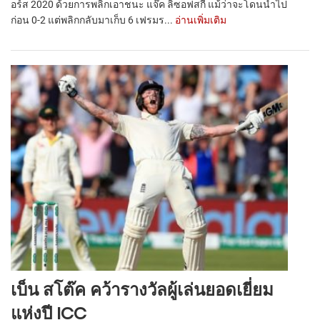
อร์ส 2020 ด้วยการพลิกเอาชนะ แจ๊ค ลิซอฟสกี้ แม้ว่าจะโดนนำไป
ก่อน 0-2 แต่พลิกกลับมาเก็บ 6 เฟรมร...
อ่านเพิ่มเติม
เบ็น สโต๊ค คว้ารางวัลผู้เล่นยอดเยี่ยม
แห่งปี ICC