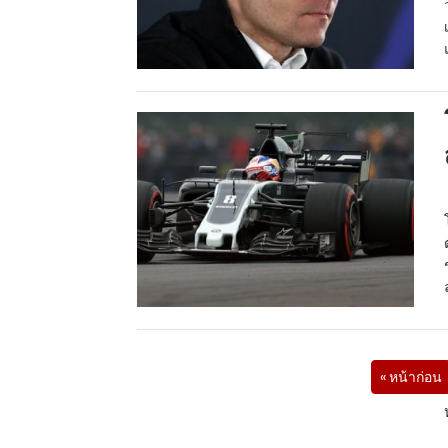
« หน้าก่อน