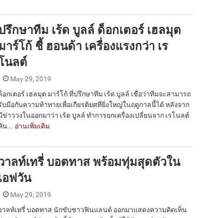
ปรึกษาทีม เร้ด บูลล์ ด็อกเตอร์ เฮลมุต
มาร์โก้ ชี้ ฮอนด้า เครื่องแรงกว่า เร
โนลต์
May 29, 2019
ด็อกเตอร์ เฮลมุต มาร์โก้ ที่ปรึกษาทีม เร้ด บูลล์ เชื่อว่าทีมจะสามารถ
รับมือกับความท้าทายเพื่อเกียรติยศที่ยิ่งใหญ่ในฤดูกาลนี้ได้ หลังจาก
มีข่าววงในออกมาว่า เร้ด บูลล์ ทำการยกเครื่องเปลี่ยนจาก เรโนลต์
หัน...
อ่านเพิ่มเติม
วาลท์เทรี่ บอตทาส พร้อมทุ่มสุดตัวใน
เอฟวัน
May 29, 2019
วาลท์เทรี่ บอตทาส นักขับชาวฟินแลนด์ ออกมาแสดงความคิดเห็น