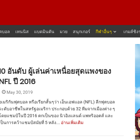
็ตบอล
เทนนิส
แบดมินตัน
มวย
สนุกเกอร์
กีฬาอื่นๆ
เกมส์ชิง
10 อันดับ ผู้เล่นค่าเหนื่อยสุดแพงของ
NFL ปี 2016
May 30, 2019
อเมริกันฟุตบอล หรือเรียกสั้นๆว่า เอ็นเอฟแอล (NFL) ลีกฟุตบอล
ระดับอาชีพในสหรัฐอเมริกา ประกอบด้วย 32 ทีมจากเมืองต่าง ๆ
โดยแชมป์ในปี 2016 ตกเป็นของ นิวอิงแลนด์ แพทริออตส์ และ
เป็นการคว้าแชมป์สมัยที่ 5 หลัง...
อ่านเพิ่มเติม